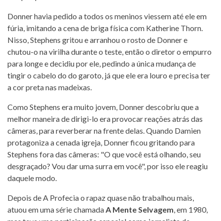
Donner havia pedido a todos os meninos viessem até ele em
fúria, imitando a cena de briga física com Katherine Thorn.
Nisso, Stephens gritou e arranhou o rosto de Donner e
chutou-o na virilha durante o teste, então o diretor o empurro
para longe e decidiu por ele, pedindo a única mudança de
tingir o cabelo do do garoto, já que ele era louro e precisa ter
a cor preta nas madeixas.
Como Stephens era muito jovem, Donner descobriu que a
melhor maneira de dirigi-lo era provocar reações atrás das
câmeras, para reverberar na frente delas. Quando Damien
protagoniza a cenada igreja, Donner ficou gritando para
Stephens fora das câmeras: "O que você está olhando, seu
desgraçado? Vou dar uma surra em você", por isso ele reagiu
daquele modo.
Depois de A Profecia o rapaz quase não trabalhou mais,
atuou em uma série chamada
A Mente Selvagem
, em 1980,