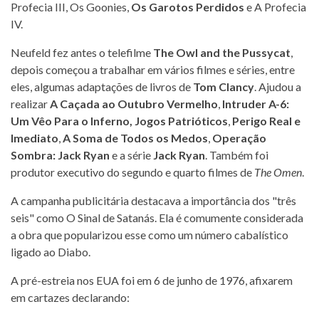
Profecia III, Os Goonies,
Os Garotos Perdidos
e A Profecia
IV.
Neufeld fez antes o telefilme
The Owl and the Pussycat
,
depois começou a trabalhar em vários filmes e séries, entre
eles, algumas adaptações de livros de
Tom Clancy
. Ajudou a
realizar
A Caçada ao Outubro Vermelho
,
Intruder A-6:
Um Vêo Para o Inferno, Jogos Patrióticos
,
Perigo Real e
Imediato
,
A Soma de Todos os Medos
,
Operação
Sombra: Jack Ryan
e a série
Jack Ryan
. Também foi
produtor executivo do segundo e quarto filmes de
The Omen
.
A campanha publicitária destacava a importância dos "três
seis" como O Sinal de Satanás. Ela é comumente considerada
a obra que popularizou esse como um número cabalístico
ligado ao Diabo.
A pré-estreia nos EUA foi em 6 de junho de 1976, afixarem
em cartazes declarando: