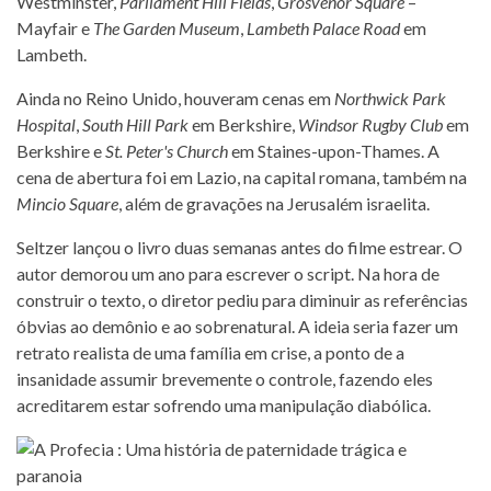
Westminster,
Parliament Hill Fields
,
Grosvenor Square
–
Mayfair e
The Garden Museum
,
Lambeth Palace Road
em
Lambeth.
Ainda no Reino Unido, houveram cenas em
Northwick Park
Hospital
,
South Hill Park
em Berkshire,
Windsor Rugby Club
em
Berkshire e
St. Peter's Church
em Staines-upon-Thames. A
cena de abertura foi em Lazio, na capital romana, também na
Mincio Square
, além de gravações na Jerusalém israelita.
Seltzer lançou o livro duas semanas antes do filme estrear. O
autor demorou um ano para escrever o script. Na hora de
construir o texto, o diretor pediu para diminuir as referências
óbvias ao demônio e ao sobrenatural. A ideia seria fazer um
retrato realista de uma família em crise, a ponto de a
insanidade assumir brevemente o controle, fazendo eles
acreditarem estar sofrendo uma manipulação diabólica.