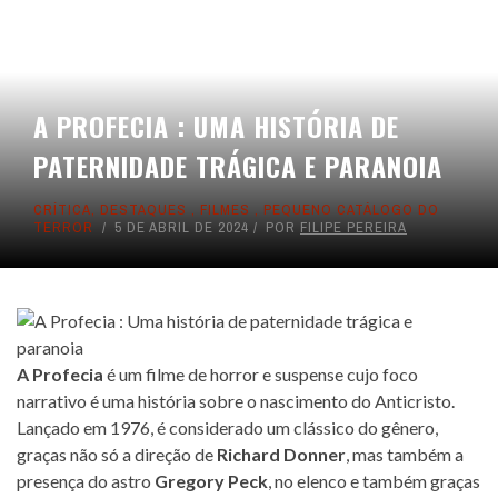
A PROFECIA : UMA HISTÓRIA DE
PATERNIDADE TRÁGICA E PARANOIA
CRÍTICA
,
DESTAQUES
,
FILMES
,
PEQUENO CATÁLOGO DO
TERROR
5 DE ABRIL DE 2024
POR
FILIPE PEREIRA
A Profecia
é um filme de horror e suspense cujo foco
narrativo é uma história sobre o nascimento do Anticristo.
Lançado em 1976, é considerado um clássico do gênero,
graças não só a direção de
Richard Donner
, mas também a
presença do astro
Gregory Peck
, no elenco e também graças