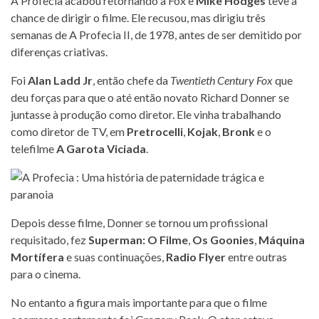
A Profecia acabou retornando a Fox e
Mike Hodges
teve a
chance de dirigir o filme. Ele recusou, mas dirigiu três
semanas de A Profecia II, de 1978, antes de ser demitido por
diferenças criativas.
Foi
Alan Ladd Jr
, então chefe da
Twentieth Century Fox
que
deu forças para que o até então novato Richard Donner se
juntasse à produção como diretor. Ele vinha trabalhando
como diretor de TV, em
Pretrocelli
,
Kojak
,
Bronk
e o
telefilme
A Garota Viciada
.
Depois desse filme, Donner se tornou um profissional
requisitado, fez
Superman: O Filme
,
Os Goonies
,
Máquina
Mortífera
e suas continuações,
Radio Flyer
entre outras
para o cinema.
No entanto a figura mais importante para que o filme