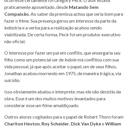
ocorresse certamente foi Gregory Peck. O ator estava
praticamente aposentado, desde
Matando Sem
Compaixão
. Ao saber da premissa achou que seria bom para
fazer o filme. Sua presença gerou um interesse da parte da
indústria e a verba para a realização acabou sendo
viabilizada. De certa forma, Peck foi um produtor executivo
não oficial.
O interesse por fazer um pai em conflito, que enxergaria seu
filho como um potencial ser de índole má conflitou com sua
vida pessoal, já que após aceitar o papel, um de seus filhos,
Jonathan acabou morrendo em 1975, de maneira trágica, via
suicídio.
Isso obviamente abalou o interprete, mas ele não desistiu da
obra. Esse é um dos muitos motivos levantados para
considerar esse um filme amaldiçoado.
Outros atores cogitados para o papel de Robert Thorn foram
Charlton Heston
,
Roy Scheider
,
Dick Van Dyke
e
William