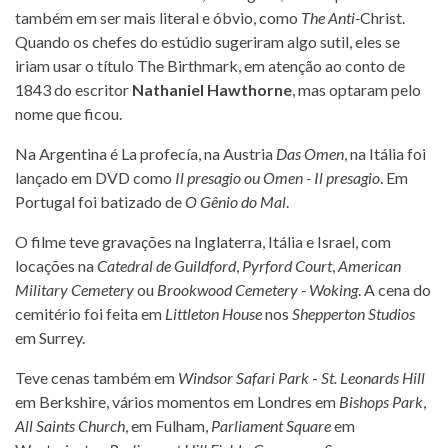
também em ser mais literal e óbvio, como
The Anti-
Christ.
Quando os chefes do estúdio sugeriram algo sutil, eles se
iriam usar o título The Birthmark, em atenção ao conto de
1843 do escritor
Nathaniel Hawthorne
, mas optaram pelo
nome que ficou.
Na Argentina é La profecía, na Austria
Das Omen
, na Itália foi
lançado em DVD como
Il presagio ou Omen - Il presagio
. Em
Portugal foi batizado de
O Gênio do Mal
.
O filme teve gravações na Inglaterra, Itália e Israel, com
locações na
Catedral de Guildford
,
Pyrford Court
,
American
Military Cemetery
ou
Brookwood Cemetery - Woking
. A cena do
cemitério foi feita em
Littleton House
nos
Shepperton Studios
em Surrey.
Teve cenas também em
Windsor Safari Park
-
St. Leonards Hill
em Berkshire, vários momentos em Londres em
Bishops Park
,
All Saints Church
, em Fulham,
Parliament Square
em