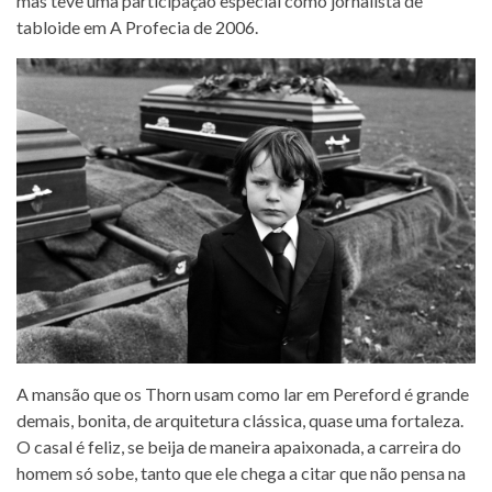
mas teve uma participação especial como jornalista de
tabloide em A Profecia de 2006.
A mansão que os Thorn usam como lar em Pereford é grande
demais, bonita, de arquitetura clássica, quase uma fortaleza.
O casal é feliz, se beija de maneira apaixonada, a carreira do
homem só sobe, tanto que ele chega a citar que não pensa na