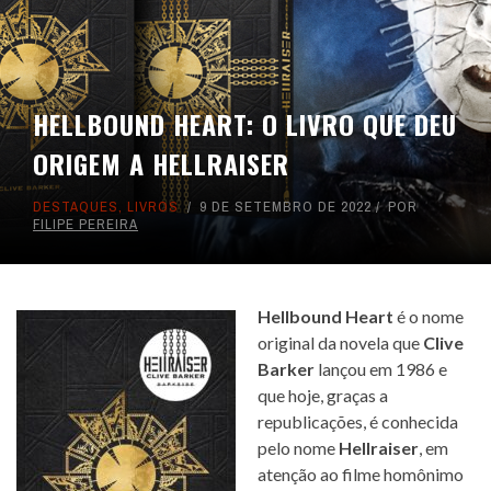
HELLBOUND HEART: O LIVRO QUE DEU
ORIGEM A HELLRAISER
DESTAQUES
,
LIVROS
9 DE SETEMBRO DE 2022
POR
FILIPE PEREIRA
Hellbound Heart
é o nome
original da novela que
Clive
Barker
lançou em 1986 e
que hoje, graças a
republicações, é conhecida
pelo nome
Hellraiser
, em
atenção ao filme homônimo