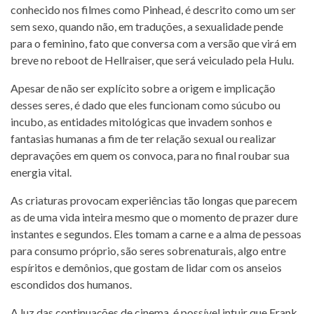
conhecido nos filmes como Pinhead, é descrito como um ser
sem sexo, quando não, em traduções, a sexualidade pende
para o feminino, fato que conversa com a versão que virá em
breve no reboot de Hellraiser, que será veiculado pela Hulu.
Apesar de não ser explícito sobre a origem e implicação
desses seres, é dado que eles funcionam como súcubo ou
incubo, as entidades mitológicas que invadem sonhos e
fantasias humanas a fim de ter relação sexual ou realizar
depravações em quem os convoca, para no final roubar sua
energia vital.
As criaturas provocam experiências tão longas que parecem
as de uma vida inteira mesmo que o momento de prazer dure
instantes e segundos. Eles tomam a carne e a alma de pessoas
para consumo próprio, são seres sobrenaturais, algo entre
espíritos e demônios, que gostam de lidar com os anseios
escondidos dos humanos.
A luz das continuações de cinema, é possível intuir que Frank