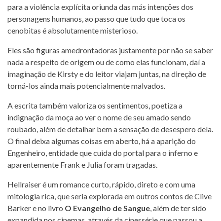
para a violência explícita oriunda das más intenções dos
personagens humanos, ao passo que tudo que toca os
cenobitas é absolutamente misterioso.
Eles são figuras amedrontadoras justamente por não se saber
nada a respeito de origem ou de como elas funcionam, daí a
imaginação de Kirsty e do leitor viajam juntas, na direção de
torná-los ainda mais potencialmente malvados.
A escrita também valoriza os sentimentos, poetiza a
indignação da moça ao ver o nome de seu amado sendo
roubado, além de detalhar bem a sensação de desespero dela.
O final deixa algumas coisas em aberto, há a aparição do
Engenheiro, entidade que cuida do portal para o inferno e
aparentemente Frank e Julia foram tragadas.
Hellraiser é um romance curto, rápido, direto e com uma
mitologia rica, que seria explorada em outros contos de Clive
Barker e no livro
O Evangelho de Sangue
, além de ter sido
expandida nos cinemas, através da cinessérie que passou a