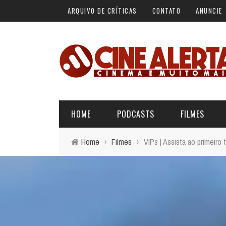
ARQUIVO DE CRÍTICAS
CONTATO
ANUNCIE
HOME
PODCASTS
FILMES
Home
›
Filmes
›
VIPs | Assista ao primeiro
ALERTA VERMELHO
ÚLTIMAS REVIEWS
BÁSICO DO CINEMA
ALERTA DE SPOILER
CINERAMA
FORA DA CURVA