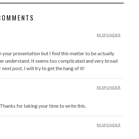
COMMENTS
RESPONDER
 your presentation but I find this matter to be actually
ver understand. It seems too complicated and very broad
next post, I will try to get the hang of it!
RESPONDER
 Thanks for taking your time to write this.
RESPONDER