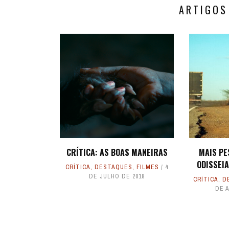
ARTIGOS
CRÍTICA: AS BOAS MANEIRAS
MAIS PE
ODISSEIA
CRÍTICA
,
DESTAQUES
,
FILMES
4
DE JULHO DE 2018
CRÍTICA
,
D
DE 