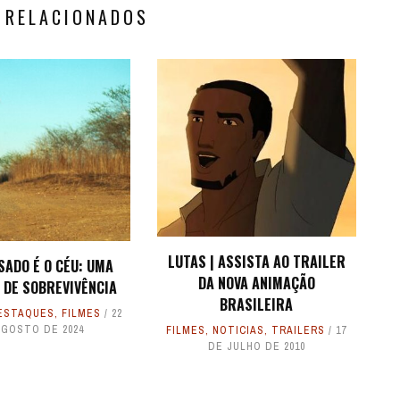
 RELACIONADOS
LUTAS | ASSISTA AO TRAILER
SADO É O CÉU: UMA
DA NOVA ANIMAÇÃO
 DE SOBREVIVÊNCIA
BRASILEIRA
ESTAQUES
,
FILMES
22
AGOSTO DE 2024
FILMES
,
NOTICIAS
,
TRAILERS
17
DE JULHO DE 2010