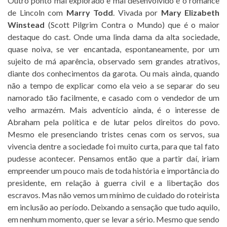
Outro ponto mal explorado e mal desenvolvido é o romance
de Lincoln com
Marry Todd
. Vivada por
Mary Elizabeth
Winstead
(Scott Pilgrim Contra o Mundo) que é o maior
destaque do cast. Onde uma linda dama da alta sociedade,
quase noiva, se ver encantada, espontaneamente, por um
sujeito de má aparência, observado sem grandes atrativos,
diante dos conhecimentos da garota. Ou mais ainda, quando
não a tempo de explicar como ela veio a se separar do seu
namorado tão facilmente, e casado com o vendedor de um
velho armazém. Mais adventício ainda, é o interesse de
Abraham pela política e de lutar pelos direitos do povo.
Mesmo ele presenciando tristes cenas com os servos, sua
vivencia dentre a sociedade foi muito curta, para que tal fato
pudesse acontecer. Pensamos então que a partir daí, iriam
empreender um pouco mais de toda história e importância do
presidente, em relação à guerra civil e a libertação dos
escravos. Mas não vemos um mínimo de cuidado do roteirista
em inclusão ao período. Deixando a sensação que tudo aquilo,
em nenhum momento, quer se levar a sério. Mesmo que sendo