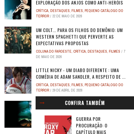
EXPLORAÇÃO DOS ANJOS COMO ANTI-HERÓIS
CRÍTICA
,
DESTAQUES
,
FILMES
,
PEQUENO CATÁLOGO DO
TERROR
22 DE MAIO DE 2026
UM COLT... PARA OS FILHOS DO DEMÔNIO: UM
WESTERN SPAGHETTI QUE PERVERTE AS
EXPECTATIVAS PROPOSTAS
COLUNA DO FAROESTE
,
CRÍTICA
,
DESTAQUES
,
FILMES
7
DE MAIO DE 2026
LITTLE NICKY - UM DIABO DIFERENTE : UMA
COMÉDIA DE ADAM SANDLER, A RESPEITO DE ...
CRÍTICA
,
DESTAQUES
,
FILMES
,
PEQUENO CATÁLOGO DO
TERROR
29 DE ABRIL DE 2026
CONFIRA TAMBÉM
ANJOS REBELDES: UM EXPERIMENTO SINGULAR
DO CINEMA DE HORROR DOS ANOS 1990, QUE SE
FIA ...
GUERRA POR
PROCURAÇÃO: O
CRÍTICA
,
DESTAQUES
,
FILMES
,
PEQUENO CATÁLOGO DO
CAPÍTULO MAIS
TERROR
28 DE ABRIL DE 2026