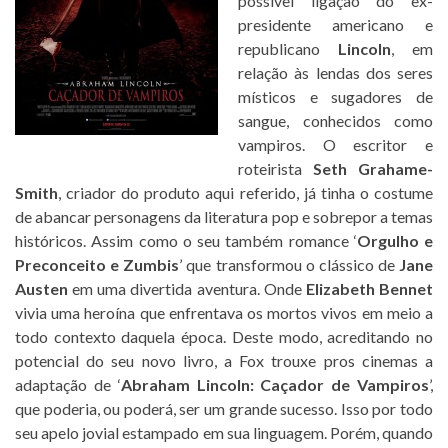
possível ligação do ex-
presidente americano e
republicano
Lincoln
, em
relação às lendas dos seres
místicos e sugadores de
sangue, conhecidos como
vampiros. O escritor e
roteirista
Seth Grahame-
Smith
, criador do produto aqui referido, já tinha o costume
de abancar personagens da literatura pop e sobrepor a temas
históricos. Assim como o seu também romance ‘
Orgulho e
Preconceito e Zumbis
’ que transformou o clássico de
Jane
Austen
em uma divertida aventura. Onde
Elizabeth Bennet
vivia uma heroína que enfrentava os mortos vivos em meio a
todo contexto daquela época. Deste modo, acreditando no
potencial do seu novo livro, a Fox trouxe pros cinemas a
adaptação de ‘
Abraham Lincoln: Caçador de Vampiros
’,
que poderia, ou poderá, ser um grande sucesso. Isso por todo
seu apelo jovial estampado em sua linguagem. Porém, quando