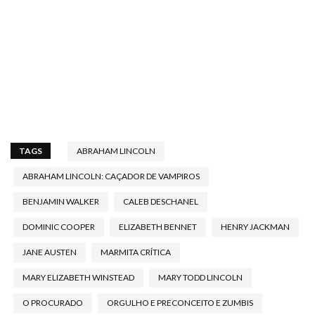
TAGS
ABRAHAM LINCOLN
ABRAHAM LINCOLN: CAÇADOR DE VAMPIROS
BENJAMIN WALKER
CALEB DESCHANEL
DOMINIC COOPER
ELIZABETH BENNET
HENRY JACKMAN
JANE AUSTEN
MARMITA CRÍTICA
MARY ELIZABETH WINSTEAD
MARY TODD LINCOLN
O PROCURADO
ORGULHO E PRECONCEITO E ZUMBIS