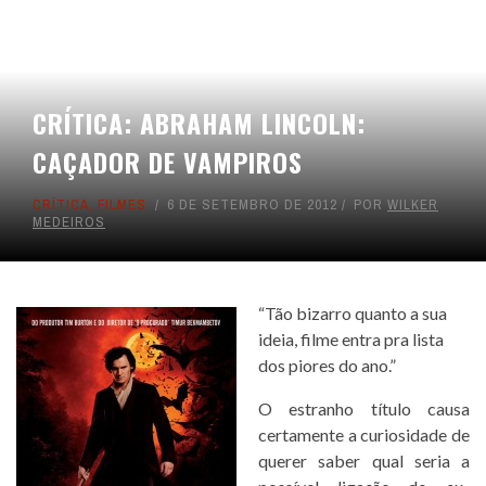
CRÍTICA: ABRAHAM LINCOLN:
CAÇADOR DE VAMPIROS
CRÍTICA
,
FILMES
6 DE SETEMBRO DE 2012
POR
WILKER
MEDEIROS
“Tão bizarro quanto a sua
ideia, filme entra pra lista
dos piores do ano.”
O estranho título causa
certamente a curiosidade de
querer saber qual seria a