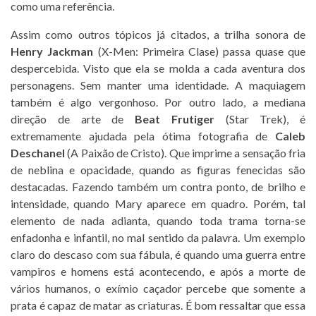
como uma referência.
Assim como outros tópicos já citados, a trilha sonora de
Henry Jackman
(X-Men: Primeira Clase) passa quase que
despercebida. Visto que ela se molda a cada aventura dos
personagens. Sem manter uma identidade. A maquiagem
também é algo vergonhoso. Por outro lado, a mediana
direção de arte de
Beat Frutiger
(Star Trek), é
extremamente ajudada pela ótima fotografia de
Caleb
Deschanel
(A Paixão de Cristo). Que imprime a sensação fria
de neblina e opacidade, quando as figuras fenecidas são
destacadas. Fazendo também um contra ponto, de brilho e
intensidade, quando Mary aparece em quadro. Porém, tal
elemento de nada adianta, quando toda trama torna-se
enfadonha e infantil, no mal sentido da palavra. Um exemplo
claro do descaso com sua fábula, é quando uma guerra entre
vampiros e homens está acontecendo, e após a morte de
vários humanos, o exímio caçador percebe que somente a
prata é capaz de matar as criaturas. É bom ressaltar que essa