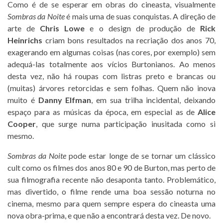
Como é de se esperar em obras do cineasta, visualmente
Sombras da Noite
é mais uma de suas conquistas. A direção de
arte de
Chris Lowe
e o design de produção de
Rick
Heinrichs
criam bons resultados na recriação dos anos 70,
exagerando em algumas coisas (nas cores, por exemplo) sem
adequá-las totalmente aos vícios Burtonianos. Ao menos
desta vez, não há roupas com listras preto e brancas ou
(muitas) árvores retorcidas e sem folhas. Quem não inova
muito é
Danny Elfman
, em sua trilha incidental, deixando
espaço para as músicas da época, em especial as de
Alice
Cooper
, que surge numa participação inusitada como si
mesmo.
Sombras da Noite
pode estar longe de se tornar um clássico
cult como os filmes dos anos 80 e 90 de Burton, mas perto de
sua filmografia recente não desaponta tanto. Problemático,
mas divertido, o filme rende uma boa sessão noturna no
cinema, mesmo para quem sempre espera do cineasta uma
nova obra-prima, e que não a encontrará desta vez. De novo.