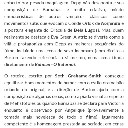
coberto por pesada maquiagem, Depp não desaponta e sua
composição de Barnabas é muito criativa, unindo
características de outros vampiros clássicos como
movimentos sutis que evocam o Conde Orlok de
Nosferatu
e
a postura elegante do Drácula de
Bela Lugosi
. Mas, quem
realmente se destaca é Eva Green. A atriz se diverte como a
vilã e protagoniza com Depp as melhores sequências do
filme, incluindo uma cena de sexo incomum (com direito a
Burton fazendo referência a si mesmo, numa cena tirada
diretamente de
Batman - O Retorno
).
O roteiro, escrito por
Seth Grahame-Smith
, consegue
equilibrar bons momentos de humor com o estilo dramalhão
oriundo do original, e a direção de Burton ajuda com a
composição de algumas cenas, como a piada visual a respeito
de Mefistófoles ou quando Barnabas se declara para Victoria
enquanto é observado por Angelique (provavelmente a
tomada mais novelesca de todo o filme). Igualmente
competente é a homenagem prestada ao seriado, em cenas