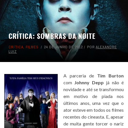
CRÍTICA: SOMBRAS DA NOITE
CRÍTICA
,
FILMES
24 DE JUNHO DE 2012
POR
ALEXANDRE
LUIZ
A parceria de
Tim Burton
com
Johnny Depp
já não é
novidade e até se transformou
em motivo de piada nos
últimos anos, uma vez que o
ator esteve em todos os filmes
recentes do cineasta. E, apesar
de muita gente torcer o nariz