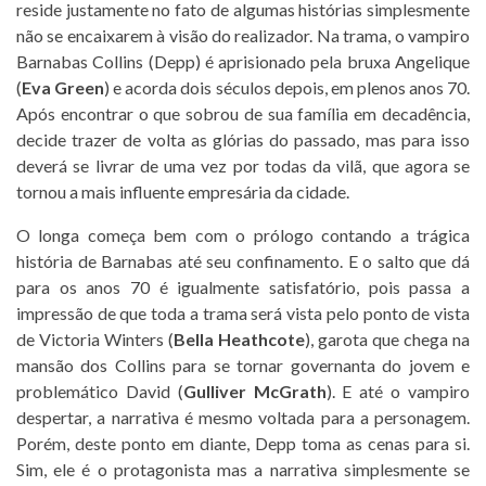
reside justamente no fato de algumas histórias simplesmente
não se encaixarem à visão do realizador. Na trama, o vampiro
Barnabas Collins (Depp) é aprisionado pela bruxa Angelique
(
Eva Green
) e acorda dois séculos depois, em plenos anos 70.
Após encontrar o que sobrou de sua família em decadência,
decide trazer de volta as glórias do passado, mas para isso
deverá se livrar de uma vez por todas da vilã, que agora se
tornou a mais influente empresária da cidade.
O longa começa bem com o prólogo contando a trágica
história de Barnabas até seu confinamento. E o salto que dá
para os anos 70 é igualmente satisfatório, pois passa a
impressão de que toda a trama será vista pelo ponto de vista
de Victoria Winters (
Bella Heathcote
), garota que chega na
mansão dos Collins para se tornar governanta do jovem e
problemático David (
Gulliver McGrath
). E até o vampiro
despertar, a narrativa é mesmo voltada para a personagem.
Porém, deste ponto em diante, Depp toma as cenas para si.
Sim, ele é o protagonista mas a narrativa simplesmente se