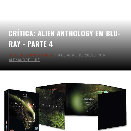
CRÍTICA: ALIEN ANTHOLOGY EM BLU-
RAY - PARTE 4
DVD E BLU-RAY
,
FILMES
6 DE ABRIL DE 2012
POR
ALEXANDRE LUIZ