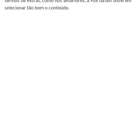
termos de extras, como nos anteriores, a Fox da um show em
selecionar tão bem o conteúdo.