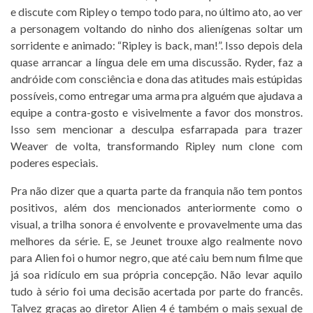
e discute com Ripley o tempo todo para, no último ato, ao ver
a personagem voltando do ninho dos alienígenas soltar um
sorridente e animado: “Ripley is back, man!”. Isso depois dela
quase arrancar a língua dele em uma discussão. Ryder, faz a
andróide com consciência e dona das atitudes mais estúpidas
possíveis, como entregar uma arma pra alguém que ajudava a
equipe a contra-gosto e visivelmente a favor dos monstros.
Isso sem mencionar a desculpa esfarrapada para trazer
Weaver de volta, transformando Ripley num clone com
poderes especiais.
Pra não dizer que a quarta parte da franquia não tem pontos
positivos, além dos mencionados anteriormente como o
visual, a trilha sonora é envolvente e provavelmente uma das
melhores da série. E, se Jeunet trouxe algo realmente novo
para Alien foi o humor negro, que até caiu bem num filme que
já soa ridículo em sua própria concepção. Não levar aquilo
tudo à sério foi uma decisão acertada por parte do francês.
Talvez graças ao diretor Alien 4 é também o mais sexual de