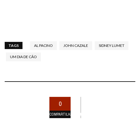
TAGS
AL PACINO
JOHN CAZALE
SIDNEY LUMET
UM DIA DE CÃO
0
COMPARTILHAMENTOS