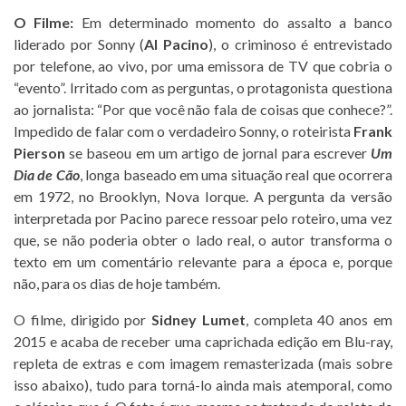
O Filme:
Em determinado momento do assalto a banco
liderado por Sonny (
Al Pacino
), o criminoso é entrevistado
por telefone, ao vivo, por uma emissora de TV que cobria o
“evento”. Irritado com as perguntas, o protagonista questiona
ao jornalista: “Por que você não fala de coisas que conhece?”.
Impedido de falar com o verdadeiro Sonny, o roteirista
Frank
Pierson
se baseou em um artigo de jornal para escrever
Um
Dia de Cão
, longa baseado em uma situação real que ocorrera
em 1972, no Brooklyn, Nova Iorque. A pergunta da versão
interpretada por Pacino parece ressoar pelo roteiro, uma vez
que, se não poderia obter o lado real, o autor transforma o
texto em um comentário relevante para a época e, porque
não, para os dias de hoje também.
O filme, dirigido por
Sidney Lumet
, completa 40 anos em
2015 e acaba de receber uma caprichada edição em Blu-ray,
repleta de extras e com imagem remasterizada (mais sobre
isso abaixo), tudo para torná-lo ainda mais atemporal, como