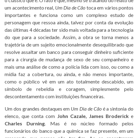
o clássico que é. O fato é que, mesmo se tratando do relato de
um acontecimento real,
Um Dia de Cão
toca em vários pontos
importantes e funciona como um complexo estudo de
personagem que ressoa ainda, talvez por conta da evolução
das últimas 4 décadas ter sido mais voltada para a tecnologia
do que para a sociedade. Assim, a obra se torna menos a
trajetória de um sujeito emocionalmente desequilibrado que
resolve assaltar um banco para conseguir dinheiro suficiente
para a cirurgia de mudança de sexo de seu companheiro e
mais uma análise de como a polícia lida com isso, ou como a
mídia faz a cobertura, ou ainda, e não menos importante,
como o público vê em um ato totalmente descabido, um
símbolo de rebeldia e coragem, simplesmente pelo
descontentamento com instituições financeiras.
Um dos grandes destaques em
Um Dia de Cão
é a sintonia do
elenco, que conta com
John Cazale, James Broderick
e
Charles Durning
. Mas é no núcleo formado pelos
funcionários do banco que a química se faz presente, em um