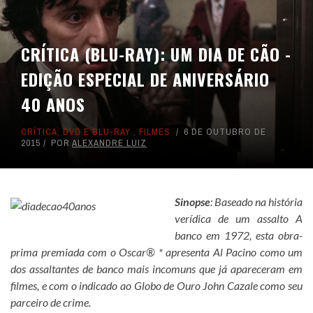
CRÍTICA (BLU-RAY): UM DIA DE CÃO -
EDIÇÃO ESPECIAL DE ANIVERSÁRIO
40 ANOS
CRÍTICA
,
DVD E BLU-RAY
,
FILMES
6 DE OUTUBRO DE
2015
POR
ALEXANDRE LUIZ
Sinopse
: Baseado na história
verídica de um assalto A
banco em 1972, esta obra-
prima premiada com o Oscar® * apresenta Al Pacino como um
dos assaltantes de banco mais incomuns que já apareceram em
filmes, e com o indicado ao Globo de Ouro John Cazale como seu
parceiro de crime.