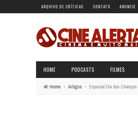
ARQUIVO DE CRÍTICAS
CONTATO
ANUNCIE
HOME
PODCASTS
FILMES
Home
›
Artigos
›
Especial Dia das Crianças
ALERTA VERMELHO
ÚLTIMAS REVIEWS
BÁSICO DO CINEMA
ALERTA DE SPOILER
CINERAMA
FORA DA CURVA