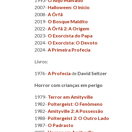
1993-
O Anjo Malvado
2007-
Halloween: O Início
2008-
A Órfã
2019-
O Bosque Maldito
2022-
A Órfã 2: A Origem
2023-
O Exorcista do Papa
2024-
O Exorcista: O Devoto
2024-
A Primeira Profecia
Livros:
1976-
A Profecia
de
David Seltzer
Horror com crianças em perigo
1979-
Terror em Amityville
1982-
Poltergeist: O Fenômeno
1982-
Amityville 2: A Possessão
1988-
Poltergeist 2: O Outro Lado
1987-
O Padrasto