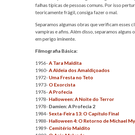
falhas típicas de pessoas comuns. Por isso pertu
teoricamente frágil, consiga fazer o mal.
Separamos algumas obras que verificam esses cli
vampiras e afins. Além disso, separamos alguns 
em perigo iminente.
Filmografia Básica:
1956-
A Tara Maldita
1960-
A Aldeia dos Amaldiçoados
1972-
Uma Fresta no Teto
1973-
O Exorcista
1976-
A Profecia
1978-
Halloween: A Noite do Terror
1978-
Damien: A Profecia 2
1984-
Sexta-Feira 13: O Capítulo Final
1988-
Halloween 4: O Retorno de Michael M
1989-
Cemitério Maldito