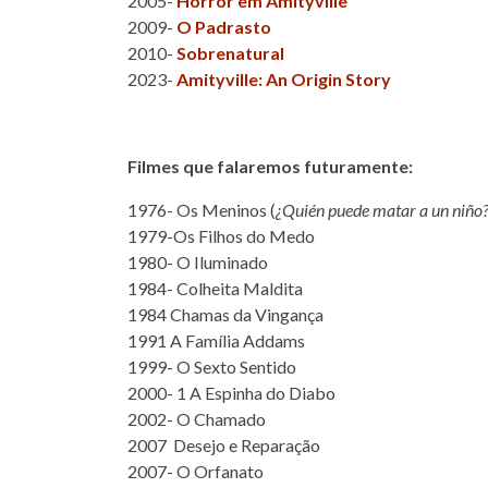
2005-
Horror em Amityville
2009-
O Padrasto
2010-
Sobrenatural
2023-
Amityville: An Origin Story
Filmes que falaremos futuramente:
1976- Os Meninos (
¿Quién puede matar a un niño
1979-Os Filhos do Medo
1980- O Iluminado
1984- Colheita Maldita
1984 Chamas da Vingança
1991 A Família Addams
1999- O Sexto Sentido
2000- 1 A Espinha do Diabo
2002- O Chamado
2007 Desejo e Reparação
2007- O Orfanato