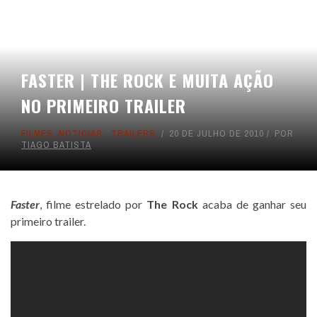
FASTER | THE ROCK E MUITA AÇÃO
NO PRIMEIRO TRAILER
FILMES
,
NOTICIAS
,
TRAILERS
20 DE JULHO DE 2010
POR
TIAGO BATISTA
Faster
, filme estrelado por
The Rock
acaba de ganhar seu
primeiro trailer.