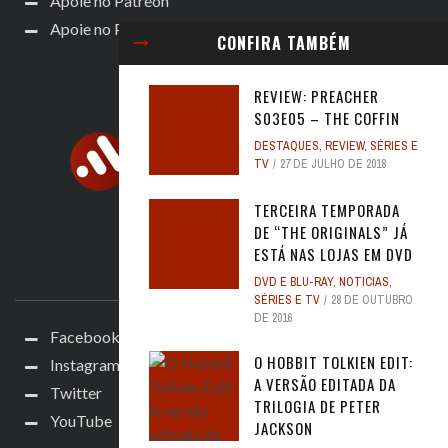
Apoie no Patreon
Apoie no Padrim!
CONFIRA TAMBÉM
REVIEW: PREACHER
S03E05 – THE COFFIN
DESTAQUES
,
REVIEW
,
SÉRIES E
TV
27 DE JULHO DE 2018
TERCEIRA TEMPORADA
DE “THE ORIGINALS” JÁ
ESTÁ NAS LOJAS EM DVD
ACOMPANHE
DVD E BLU-RAY
,
NOTICIAS
,
SÉRIES E TV
28 DE OUTUBRO
DE 2016
Facebook
O HOBBIT TOLKIEN EDIT:
Instagram
A VERSÃO EDITADA DA
Twitter
TRILOGIA DE PETER
YouTube
JACKSON