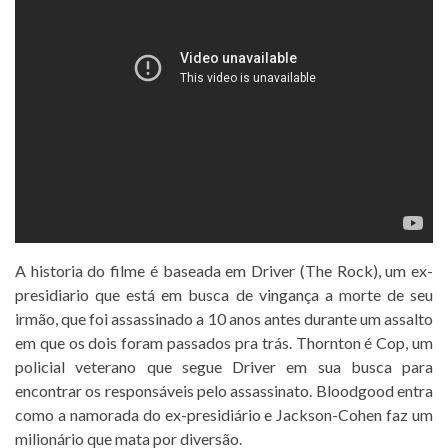
A historia do filme é baseada em Driver (The Rock), um ex-
presidiario que está em busca de vingança a morte de seu
irmão, que foi assassinado a 10 anos antes durante um assalto
em que os dois foram passados pra trás. Thornton é Cop, um
policial veterano que segue Driver em sua busca para
encontrar os responsáveis pelo assassinato. Bloodgood entra
como a namorada do ex-presidiário e Jackson-Cohen faz um
milionário que mata por diversão.