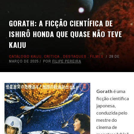
GORATH: A FICÇÃO CIENTÍFICA DE
ISHIRÔ HONDA QUE QUASE NÃO TEVE
KAIJU
CATÁLOGO KAIJU
,
CRÍTICA
,
DESTAQUES
,
FILMES
28 DE
MARÇO DE 2025
POR
FILIPE PEREIRA
Gorath
é uma
ficção científica
japonesa,
conduzida pelo
mestre do
cinema de