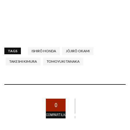
TAGS
ISHIRÔ HONDA
JÔJIRÔ OKAMI
TAKESHI KIMURA
TOMOYUKI TANAKA
0
COMPARTILHAMENTOS