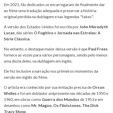
Em 2021, fãs dedicados se encarregaram de finalmente dar
ao filme uma tradução adequada e preservar a história
original perdida na dublagem e nas legendas "fakes".
A versão dos Estados Unidos foi escrita por
John Meredyth
Lucas
, das séries
O Fugitivo
e
Jornada nas Estrelas: A
Série Clássica
.
No entanto, o destaque maior dessa versão é que
Paul Frees
fornece as vozes para vários personagens, sendo pelo menos
uma dúzia deles, na dublagem em inglês.
Ele fez inclusive a narração nos primeiros momentos da
versão em inglês do filme.
O artista era conhecido por sua imitação precisa de
Orson
Welles
e foi um dublador onipresente nas décadas de 1950 e
1960, em obras como
Guerra dos Mundos
de 1953 e em
desenhos como
Mr. Magoo
,
Os Flintstones
,
The Dick
Tracy Show
.