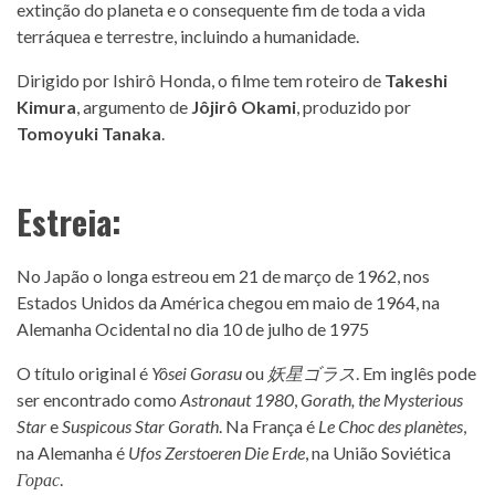
extinção do planeta e o consequente fim de toda a vida
terráquea e terrestre, incluindo a humanidade.
Dirigido por Ishirô Honda, o filme tem roteiro de
Takeshi
Kimura
, argumento de
Jôjirô Okami
, produzido por
Tomoyuki Tanaka
.
Estreia:
No Japão o longa estreou em 21 de março de 1962, nos
Estados Unidos da América chegou em maio de 1964, na
Alemanha Ocidental no dia 10 de julho de 1975
O título original é
Yôsei Gorasu
ou
妖星ゴラス
. Em inglês pode
ser encontrado como
Astronaut 1980
,
Gorath, the Mysterious
Star
e
Suspicous Star Gorath
. Na França é
Le Choc des planètes
,
na Alemanha é
Ufos Zerstoeren Die Erde
, na União Soviética
Горас
.