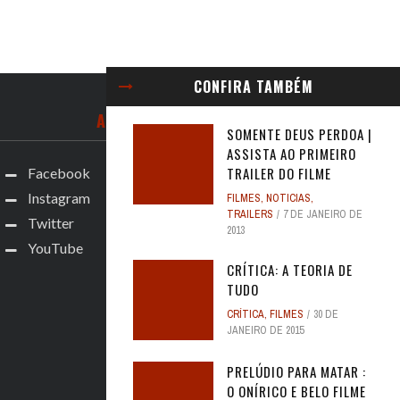
CONFIRA TAMBÉM
ACOMPANHE
SOMENTE DEUS PERDOA |
ASSISTA AO PRIMEIRO
TRAILER DO FILME
Facebook
Instagram
FILMES
,
NOTICIAS
,
TRAILERS
7 DE JANEIRO DE
Twitter
2013
YouTube
CRÍTICA: A TEORIA DE
TUDO
CRÍTICA
,
FILMES
30 DE
JANEIRO DE 2015
PRELÚDIO PARA MATAR :
O ONÍRICO E BELO FILME