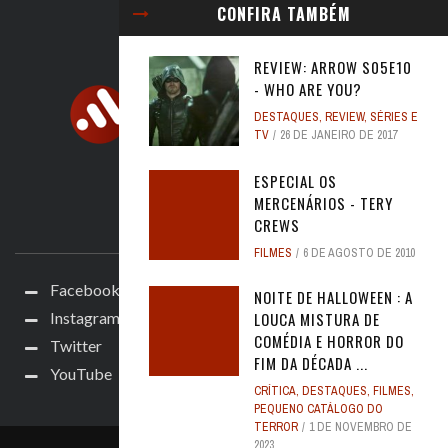
CONFIRA TAMBÉM
REVIEW: ARROW S05E10
- WHO ARE YOU?
DESTAQUES
,
REVIEW
,
SÉRIES E
TV
26 DE JANEIRO DE 2017
ESPECIAL OS
MERCENÁRIOS - TERY
CREWS
ACOMPANHE
FILMES
6 DE AGOSTO DE 2010
Facebook
NOITE DE HALLOWEEN : A
LOUCA MISTURA DE
Instagram
COMÉDIA E HORROR DO
Twitter
FIM DA DÉCADA ...
YouTube
CRÍTICA
,
DESTAQUES
,
FILMES
,
PEQUENO CATÁLOGO DO
TERROR
1 DE NOVEMBRO DE
2023