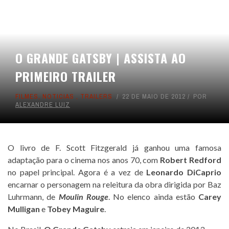
O GRANDE GATSBY | ASSISTA AO
PRIMEIRO TRAILER
FILMES
,
NOTICIAS
,
TRAILERS
22 DE MAIO DE 2012
POR
ALEXANDRE LUIZ
O livro de F. Scott Fitzgerald já ganhou uma famosa
adaptação para o cinema nos anos 70, com
Robert Redford
no papel principal. Agora é a vez de
Leonardo DiCaprio
encarnar o personagem na releitura da obra dirigida por Baz
Luhrmann, de
Moulin Rouge
. No elenco ainda estão
Carey
Mulligan
e
Tobey Maguire
.