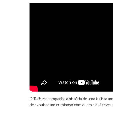
O Turista
acompanha a história de uma turista am
de expulsar um criminoso com quem ela já teve