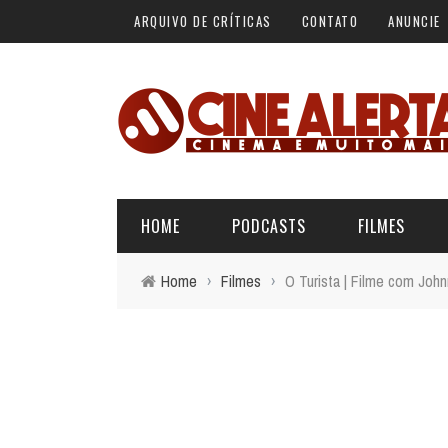
ARQUIVO DE CRÍTICAS
CONTATO
ANUNCIE
HOME
PODCASTS
FILMES
Home
›
Filmes
›
O Turista | Filme com John
ALERTA VERMELHO
ÚLTIMAS REVIEWS
BÁSICO DO CINEMA
ALERTA DE SPOILER
CINERAMA
FORA DA CURVA