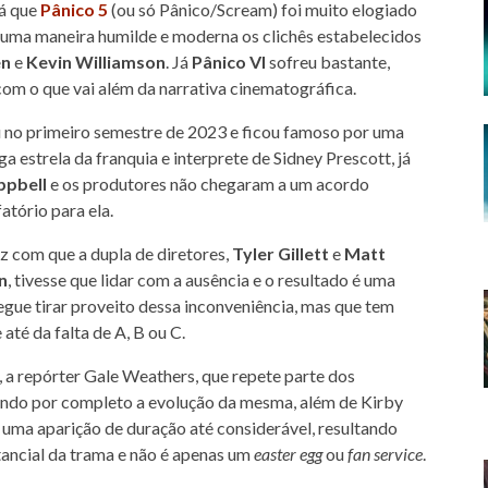
já que
Pânico 5
(ou só Pânico/Scream) foi muito elogiado
 uma maneira humilde e moderna os clichês estabelecidos
en
e
Kevin Williamson
. Já
Pânico VI
sofreu bastante,
om o que vai além da narrativa cinematográfica.
 no primeiro semestre de 2023 e ficou famoso por uma
ga estrela da franquia e interprete de Sidney Prescott, já
pbell
e os produtores não chegaram a um acordo
fatório para ela.
ez com que a dupla de diretores,
Tyler Gillett
e
Matt
n
, tivesse que lidar com a ausência e o resultado é uma
gue tirar proveito dessa inconveniência, mas que tem
té da falta de A, B ou C.
 a repórter Gale Weathers, que repete parte dos
ndo por completo a evolução da mesma, além de Kirby
 uma aparição de duração até considerável, resultando
tancial da trama e não é apenas um
easter egg
ou
fan service
.