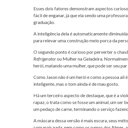
Esses dois fatores demonstram aspectos curioso
fácil de enganar, já que ela sendo uma professora
graduação.
A inteligência dela é automaticamente diminuída
para relevar uma construção meio porca da per
O segundo ponto é curioso por perverter o chavã
Refrigerator
ou Mulher na Geladeira
.
Normalmente 
herói, matando uma mulher, que pode ser seu par
Como Jason não é um herói e como a pessoa ali 
inteligente, mas o tom ainda é de mau gosto.
Há um terceiro aspecto de destaque, que é a vio
rapaz, o trata como se fosse um animal, um ser be
um pedaço de carne, terminando o serviço fazendo
A máscara dessa versão é mais escura, seus méto
com mais nada, nem como os rumos dos filmes, ao