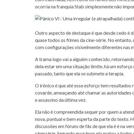
ocorria na franquia Stab simplesmente não impor
Outro aspecto de destaque é que desde cedo é d
quase todos os filmes da cine-série. No entanto, 
com configurações visivelmente diferentes nas m
A trama logo vai a alguém conhecido, retornand
dela estar em uma situação limite, há um esforço
passado, tanto que ela se submete a terapia.
O irônico é que até esse esforço tem resultados ru
covarde, ameaçando até chamar as autoridades 
e assassino da última vez.
Ela não é compreendida sequer por quem a atend
nova, pontual e bem esperta da parte do texto. 
discussões em fóruns de fãs de que ela é é na ve
cinessérie. Segundo esse
hoax
ela matou a todos 