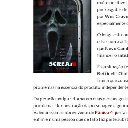
muito positivo 
por resgatar de
por
Wes Crav
especialmente c
O longa estreou
crise com a anti
que
Neve Camb
financeiro satis
Essa situação f
Bettinelli-Olpi
trama que conse
problemas na essência do produto, independente a
Da geração antiga retornaram duas personagens,
problemas de construção da personagem, ignora
Valentine, uma sobrevivente de
Pânico 4
que faz
enfim em uma pessoa que de fato faz parte subs