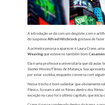
A introdução se dá com um despiste, com o artif
do suspense
Alfred Hitchcock
gostava de fazer
A primeira pessoa a aparecer é Laura Crane, uma 
Weaving
que esteve no também bom
Casamen
Ela é uma professora universitária que dá aulas t
Slasher Movies
/Filmes de Matança. Sua apresent
por estar sozinha, enquanto conversa com alguém
Nesse trecho é bom salientar que obviamente nã
Pânico, Scream e até os filmes dentro dos fil
exceção no caso foi o último capítulo, que inici
Crane já nasce condenada dentro da trama, o pr