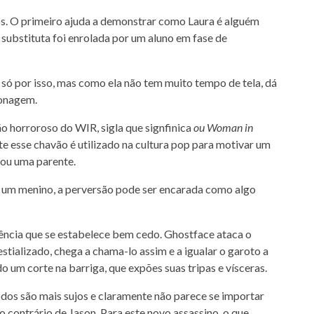
s. O primeiro ajuda a demonstrar como Laura é alguém
 substituta foi enrolada por um aluno em fase de
 só por isso, mas como ela não tem muito tempo de tela, dá
sonagem.
o horroroso do WIR, sigla que signfinica
ou Woman in
esse chavão é utilizado na cultura pop para motivar um
 ou uma parente.
é um menino, a perversão pode ser encarada como algo
lência que se estabelece bem cedo. Ghostface ataca o
stializado, chega a chama-lo assim e a igualar o garoto a
 um corte na barriga, que expões suas tripas e vísceras.
dos são mais sujos e claramente não parece se importar
 contrário de Jason. Para este novo assassino, o que