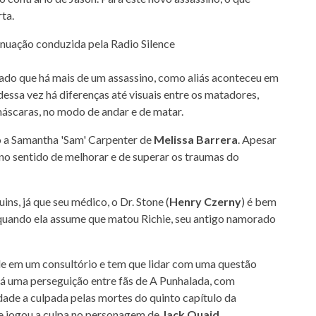
ta.
ado que há mais de um assassino, como aliás aconteceu em
dessa vez há diferenças até visuais entre os matadores,
áscaras, no modo de andar e de matar.
o a Samantha 'Sam' Carpenter de
Melissa Barrera
. Apesar
 no sentido de melhorar e de superar os traumas do
ins, já que seu médico, o Dr. Stone (
Henry Czerny
) é bem
quando ela assume que matou Richie, seu antigo namorado
e em um consultório e tem que lidar com uma questão
Há uma perseguição entre fãs de A Punhalada, com
rdade a culpada pelas mortes do quinto capítulo da
e jogou a culpa no personagem de
Jack Quaid
.