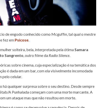
icio de engodo conhecido como Mcguffin, tal qual o mestre
 e fez em
Psicose
.
mulher solteira, bela, interpretada pela ótima
Samara
to Sangrento
, outro filme da
Radio Silence
.
eóricas sobre cinema, cuja especialização é na temática dos
ação é dada em um bar, com ela visivelmente incomodada
 pelo celular.
o há qualquer surpresa sobre o seu destino. Desde sempre
mes Stab/A Punhalada começam com uma morte marcante. A
a com um ataque mas que não resultou em morte.
oblema é como se desenvolve a sequência. Depois de