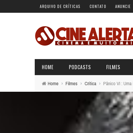
ARQUIVO DE CRÍTICAS
CONTATO
ANUNCIE
HOME
PODCASTS
FILMES
Home
›
Filmes
›
Crítica
›
Pânico VI : Uma 
ALERTA VERMELHO
ÚLTIMAS REVIEWS
BÁSICO DO CINEMA
ALERTA DE SPOILER
CINERAMA
FORA DA CURVA