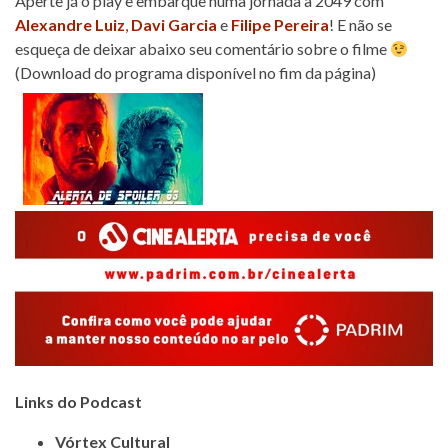
Aperte já o play e embarque numa jornada a 2049 com
Alexandre Luiz
,
Davi Garcia
e
Filipe Pereira
! E não se
esqueça de deixar abaixo seu comentário sobre o filme
(Download do programa disponível no fim da página)
Links do Podcast
Vórtex Cultural