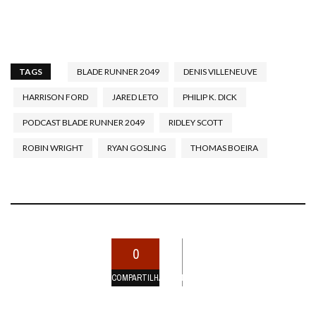
TAGS
BLADE RUNNER 2049
DENIS VILLENEUVE
HARRISON FORD
JARED LETO
PHILIP K. DICK
PODCAST BLADE RUNNER 2049
RIDLEY SCOTT
ROBIN WRIGHT
RYAN GOSLING
THOMAS BOEIRA
0
COMPARTILHAMENTOS