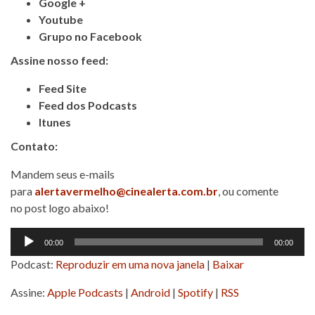
Google +
Youtube
Grupo no Facebook
Assine nosso feed:
Feed Site
Feed dos Podcasts
Itunes
Contato:
Mandem seus e-mails
para
alertavermelho@cinealerta.com.br
, ou comente
no post logo abaixo!
Tocador
00:00
00:00
de
Podcast:
Reproduzir em uma nova janela
|
Baixar
áudio
Assine:
Apple Podcasts
|
Android
|
Spotify
|
RSS