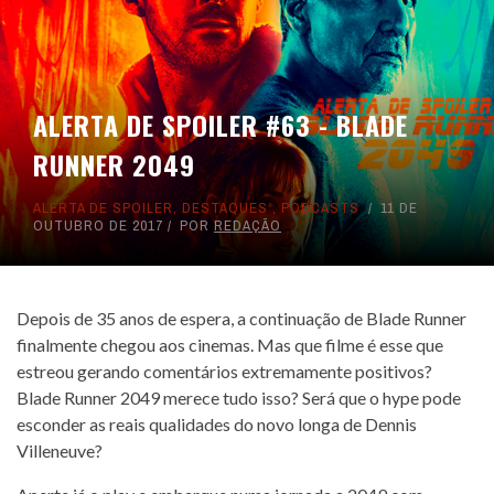
ALERTA DE SPOILER #63 - BLADE
RUNNER 2049
ALERTA DE SPOILER
,
DESTAQUES
,
PODCASTS
11 DE
OUTUBRO DE 2017
POR
REDAÇÃO
Depois de 35 anos de espera, a continuação de Blade Runner
finalmente chegou aos cinemas. Mas que filme é esse que
estreou gerando comentários extremamente positivos?
Blade Runner 2049 merece tudo isso? Será que o hype pode
esconder as reais qualidades do novo longa de Dennis
Villeneuve?