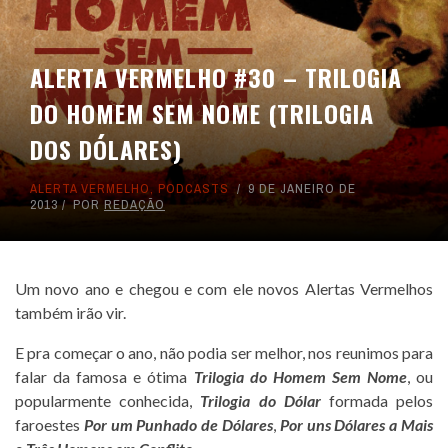
ALERTA VERMELHO #30 – TRILOGIA
DO HOMEM SEM NOME (TRILOGIA
DOS DÓLARES)
ALERTA VERMELHO
,
PODCASTS
9 DE JANEIRO DE
2013
POR
REDAÇÃO
Um novo ano e chegou e com ele novos Alertas Vermelhos
também irão vir.
E pra começar o ano, não podia ser melhor, nos reunimos para
falar da famosa e ótima
Trilogia do Homem Sem Nome
, ou
popularmente conhecida,
Trilogia do Dólar
formada pelos
faroestes
Por um Punhado de Dólares
,
Por uns Dólares a Mais