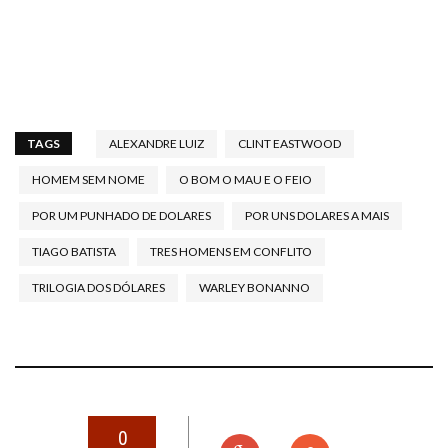
TAGS
ALEXANDRE LUIZ
CLINT EASTWOOD
HOMEM SEM NOME
O BOM O MAU E O FEIO
POR UM PUNHADO DE DOLARES
POR UNS DOLARES A MAIS
TIAGO BATISTA
TRES HOMENS EM CONFLITO
TRILOGIA DOS DÓLARES
WARLEY BONANNO
0