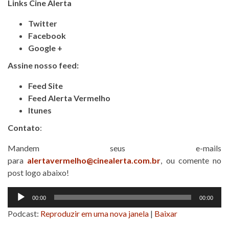
Links Cine Alerta
Twitter
Facebook
Google +
Assine nosso feed:
Feed Site
Feed Alerta Vermelho
Itunes
Contato
:
Mandem seus e-mails
para
alertavermelho@cinealerta.com.br
, ou comente no
post logo abaixo!
Tocador
00:00
00:00
de
Podcast:
Reproduzir em uma nova janela
|
Baixar
áudio