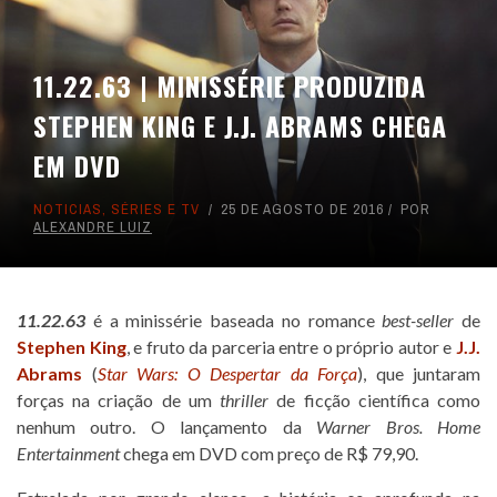
11.22.63 | MINISSÉRIE PRODUZIDA
STEPHEN KING E J.J. ABRAMS CHEGA
EM DVD
NOTICIAS
,
SÉRIES E TV
25 DE AGOSTO DE 2016
POR
ALEXANDRE LUIZ
11.22.63
é a minissérie baseada no romance
best-seller
de
Stephen King
, e fruto da parceria entre o próprio autor e
J.J.
Abrams
(
Star Wars: O Despertar da Força
), que juntaram
forças na criação de um
thriller
de ficção científica como
nenhum outro. O lançamento da
Warner Bros. Home
Entertainment
chega em DVD com preço de R$ 79,90.