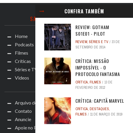
CONFIRA TAMBÉM
SALA DE TELETRANSPORTE
REVIEW: GOTHAM
S01E01 - PILOT
Home
REVIEW
,
SÉRIES E TV
23 DE
Podcasts
SETEMBRO DE 2014
Filmes
CRÍTICA: MISSÃO
Críticas
IMPOSSÍVEL - O
Séries e TV
PROTOCOLO FANTASMA
Videos
CRÍTICA
,
FILMES
13 DE
PONTE DE COMANDO
FEVEREIRO DE 2012
CRÍTICA: CAPITÃ MARVEL
Arquivo de Críticas
CRÍTICA
,
DESTAQUES
,
Contato
FILMES
11 DE MARÇO DE 2019
Anuncie
Apoie no Patreon