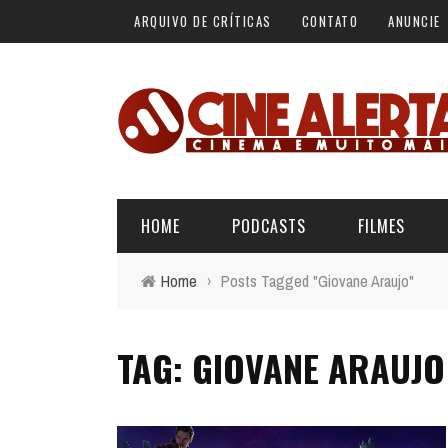
ARQUIVO DE CRÍTICAS
CONTATO
ANUNCIE
HOME
PODCASTS
FILMES
Home
›
Posts Tagged "Giovane Araujo"
ALERTA VERMELHO
ÚLTIMAS REVIEWS
BÁSICO DO CINEMA
#TBT: OS
THE MOU
TAG: GIOVANE ARAUJO
MIC
ALERTA DE SPOILER
CINERAMA
3 DE
12 
FORA DA CURVA