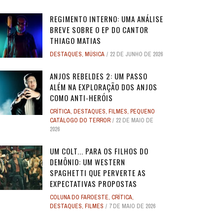
REGIMENTO INTERNO: UMA ANÁLISE
BREVE SOBRE O EP DO CANTOR
THIAGO MATIAS
DESTAQUES
,
MÚSICA
22 DE JUNHO DE 2026
O
O
ANJOS REBELDES: UM EXPERIMENTO
ANJOS REBELDES: UM EXPERIMENTO
O ADVOGADO DO
O ADVOGADO DO
EU SEI O QUE VOCÊS FIZERAM NO
ALERTA DICAS #08 - MOGLI - O
ALERTA DE SPOILER #149 -
ALERTA DE SPOI
ALERTA DICAS 
 ADAM
 ADAM
SINGULAR DO CINEMA DE HORROR
SINGULAR DO CINEMA DE HORROR
SOBRE PECADOS
SOBRE PECADOS
ANJOS REBELDES 2: UM PASSO
ROS
ME
VERÃO PASSADO: UMA SÉRIE JUVENIL
MENINO LOBO
SUPERMAN
- A NOVA
WORLD 
ALÉM NA EXPLORAÇÃO DOS ANJOS
DOS ANOS 1990, ...
DOS ANOS 1990, ...
SOBR
SOBR
...
31 DE AGOSTO DE 2016
17 DE JULHO DE 2025
7
17
24 DE AGOS
10 DE JUL
COMO ANTI-HERÓIS
2
2
28 DE ABRIL DE 2026
28 DE ABRIL DE 2026
3
3
27 DE ABRI
27 DE ABRI
CRÍTICA
,
DESTAQUES
,
FILMES
,
PEQUENO
4 DE JULHO DE 2025
32
CATÁLOGO DO TERROR
22 DE MAIO DE
2026
UM COLT... PARA OS FILHOS DO
DEMÔNIO: UM WESTERN
SPAGHETTI QUE PERVERTE AS
EXPECTATIVAS PROPOSTAS
COLUNA DO FAROESTE
,
CRÍTICA
,
DESTAQUES
,
FILMES
7 DE MAIO DE 2026