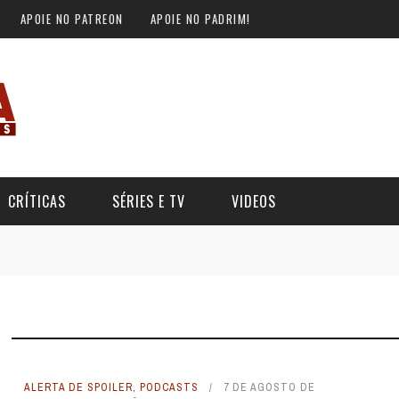
APOIE NO PATREON
APOIE NO PADRIM!
CRÍTICAS
SÉRIES E TV
VIDEOS
 FILMES DE CAVALEIROS DO
SE TRAP: O FILME COM O
ALERTA DICAS #09 - GOTHAM
KEY MOUSE ASSASSINO
ZODÍACO
CENTRAL
 FEVEREIRO DE 2026
DE AGOSTO DE 2024
36
51
8 DE SETEMBRO DE 2016
1
ALERTA DE SPOILER
,
PODCASTS
7 DE AGOSTO DE