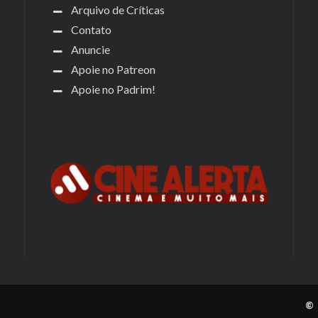
Arquivo de Críticas
Contato
Anuncie
Apoie no Patreon
Apoie no Padrim!
© 