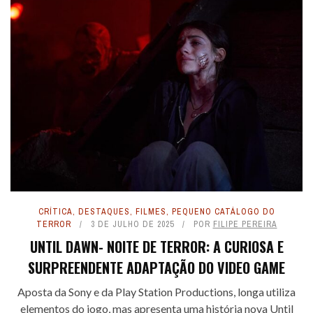
CRÍTICA
,
DESTAQUES
,
FILMES
,
PEQUENO CATÁLOGO DO
TERROR
3 DE JULHO DE 2025
POR
FILIPE PEREIRA
UNTIL DAWN- NOITE DE TERROR: A CURIOSA E
SURPREENDENTE ADAPTAÇÃO DO VIDEO GAME
Aposta da Sony e da Play Station Productions, longa utiliza
elementos do jogo, mas apresenta uma história nova Until