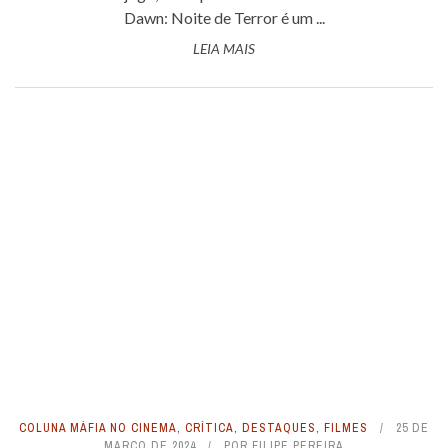
Dawn: Noite de Terror é um ...
LEIA MAIS
COLUNA MÁFIA NO CINEMA
,
CRÍTICA
,
DESTAQUES
,
FILMES
25 DE
MARÇO DE 2024
POR
FILIPE PEREIRA