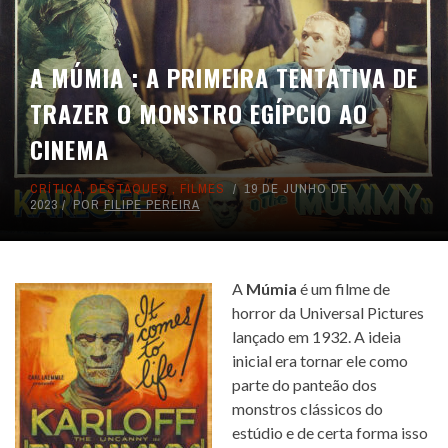
A MÚMIA : A PRIMEIRA TENTATIVA DE
TRAZER O MONSTRO EGÍPCIO AO
CINEMA
CRÍTICA
,
DESTAQUES
,
FILMES
19 DE JUNHO DE
2023
POR
FILIPE PEREIRA
A
Múmia
é um filme de
horror da Universal Pictures
lançado em 1932. A ideia
inicial era tornar ele como
parte do panteão dos
monstros clássicos do
estúdio e de certa forma isso