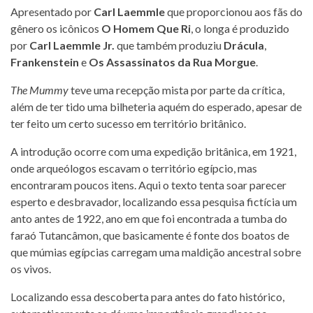
Apresentado por
Carl Laemmle
que proporcionou aos fãs do
gênero os icônicos
O Homem Que Ri
, o longa é produzido
por
Carl Laemmle Jr.
que também produziu
Drácula
,
Frankenstein
e
Os Assassinatos da Rua Morgue
.
The Mummy
teve uma recepção mista por parte da crítica,
além de ter tido uma bilheteria aquém do esperado, apesar de
ter feito um certo sucesso em território britânico.
A introdução ocorre com uma expedição britânica, em 1921,
onde arqueólogos escavam o território egípcio, mas
encontraram poucos itens. Aqui o texto tenta soar parecer
esperto e desbravador, localizando essa pesquisa fictícia um
anto antes de 1922, ano em que foi encontrada a tumba do
faraó Tutancâmon, que basicamente é fonte dos boatos de
que múmias egípcias carregam uma maldição ancestral sobre
os vivos.
Localizando essa descoberta para antes do fato histórico,