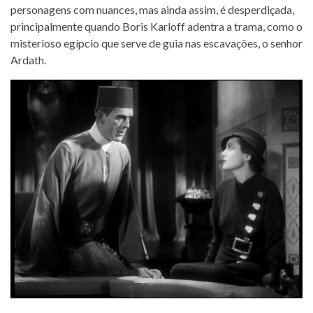
personagens com nuances, mas ainda assim, é desperdiçada,
principalmente quando Boris Karloff adentra a trama, como o
misterioso egípcio que serve de guia nas escavações, o senhor
Ardath.