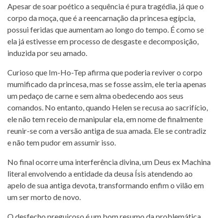
Apesar de soar poético a sequência é pura tragédia, já que o
corpo da moça, que é a reencarnação da princesa egípcia,
possui feridas que aumentam ao longo do tempo. É como se
ela já estivesse em processo de desgaste e decomposição,
induzida por seu amado.
Curioso que Im-Ho-Tep afirma que poderia reviver o corpo
mumificado da princesa, mas se fosse assim, ele teria apenas
um pedaço de carne e sem alma obedecendo aos seus
comandos. No entanto, quando Helen se recusa ao sacrifício,
ele não tem receio de manipular ela, em nome de finalmente
reunir-se com a versão antiga de sua amada. Ele se contradiz
e não tem pudor em assumir isso.
No final ocorre uma interferência divina, um Deus ex Machina
literal envolvendo a entidade da deusa Ísis atendendo ao
apelo de sua antiga devota, transformando enfim o vilão em
um ser morto de novo.
O desfecho preguiçoso é um bom resumo da problemática