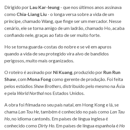
Dirigido por
Lau Kar-leung
- que nos últimos anos assinava
como
Chia-Liang Liu
- o longa versa sobre a vida de um
príncipe, chamado Wang, que finge ser um mercador. Nesse
cenário, ele se torna amigo de um ladrão, chamado Ho, acaba
confiando nele, graças ao fato de ser muito forte.
Ho se torna guarda-costas do nobre e se vê em apuros
quando a vida de seu protegido vira alvo de bandidos
perigosos, muito mais organizados.
O roteiro é assinado por
Ni Kuang
, produzido por
Run Run
Shaw
, com
Mona Fong
como gerente de produção. Foi feita
pelos estúdios
Shaw Brothers
, distribuído pelo mesmo na Ásia
e pela
World Northal
nos Estados Unidos.
A obra foi filmada no seu país natal, em Hong Kong e lá, se
chama
Lan Tou He
, também é conhecido no país como
Lan Tau
Ho
, no idioma cantonês. Em países de língua inglesa é
conhecido como
Dirty Ho
. Em países de língua espanhola é
Ho