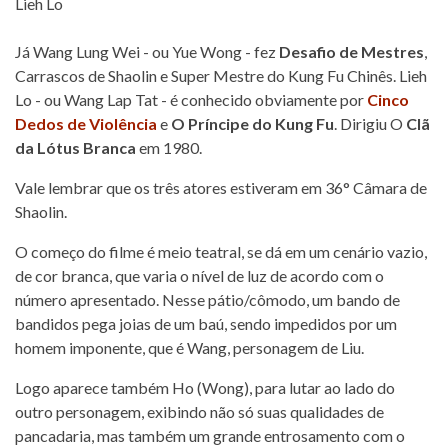
Já Wang Lung Wei - ou Yue Wong - fez
Desafio de Mestres
,
Carrascos de Shaolin e Super Mestre do Kung Fu Chinês. Lieh
Lo - ou Wang Lap Tat - é conhecido obviamente por
Cinco
Dedos de Violência
e
O Príncipe do Kung Fu
. Dirigiu O
Clã
da Lótus Branca
em 1980.
Vale lembrar que os três atores estiveram em 36° Câmara de
Shaolin.
O começo do filme é meio teatral, se dá em um cenário vazio,
de cor branca, que varia o nível de luz de acordo com o
número apresentado. Nesse pátio/cômodo, um bando de
bandidos pega joias de um baú, sendo impedidos por um
homem imponente, que é Wang, personagem de Liu.
Logo aparece também Ho (Wong), para lutar ao lado do
outro personagem, exibindo não só suas qualidades de
pancadaria, mas também um grande entrosamento com o