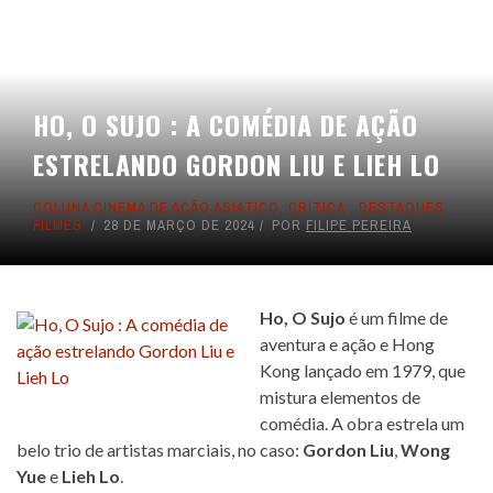
HO, O SUJO : A COMÉDIA DE AÇÃO
ESTRELANDO GORDON LIU E LIEH LO
COLUNA CINEMA DE AÇÃO ASIÁTICO
,
CRÍTICA
,
DESTAQUES
,
FILMES
28 DE MARÇO DE 2024
POR
FILIPE PEREIRA
Ho, O Sujo
é um filme de
aventura e ação e Hong
Kong lançado em 1979, que
mistura elementos de
comédia. A obra estrela um
belo trio de artistas marciais, no caso:
Gordon Liu
,
Wong
Yue
e
Lieh Lo
.