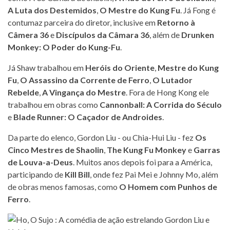
A Luta dos Destemidos
,
O Mestre do Kung Fu
. Já Fong é
contumaz parceira do diretor, inclusive em
Retorno à
Câmera 36
e
Discípulos da Câmara 36
, além de
Drunken
Monkey: O Poder do Kung-Fu
.
Já Shaw trabalhou em
Heróis do Oriente
,
Mestre do Kung
Fu
,
O Assassino da Corrente de Ferro
,
O Lutador
Rebelde
,
A Vingança do Mestre
. Fora de Hong Kong ele
trabalhou em obras como
Cannonball: A Corrida do Século
e
Blade Runner: O Caçador de Androides
.
Da parte do elenco, Gordon Liu - ou Chia-Hui Liu - fez
Os
Cinco Mestres de Shaolin
,
The Kung Fu Monkey
e
Garras
de Louva-a-Deus
. Muitos anos depois foi para a América,
participando de
Kill Bill
, onde fez Pai Mei e Johnny Mo, além
de obras menos famosas, como
O Homem com Punhos de
Ferro
.