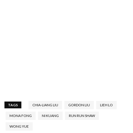
TAGS
CHIA-LIANG LIU
GORDON LIU
LIEH LO
MONA FONG
NI KUANG
RUN RUN SHAW
WONG YUE