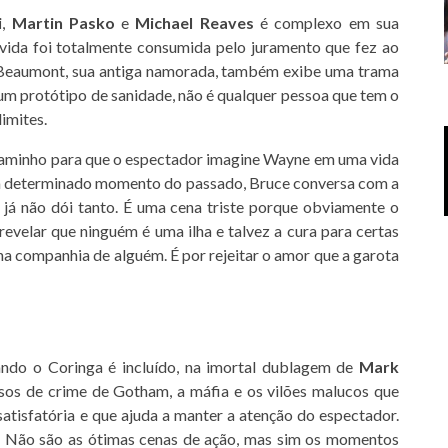
i
,
Martin Pasko
e
Michael Reaves
é complexo em sua
ida foi totalmente consumida pelo juramento que fez ao
 Beaumont, sua antiga namorada, também exibe uma trama
m protótipo de sanidade, não é qualquer pessoa que tem o
imites.
e caminho para que o espectador imagine Wayne em uma vida
. Em determinado momento do passado, Bruce conversa com a
 já não dói tanto. É uma cena triste porque obviamente o
revelar que ninguém é uma ilha e talvez a cura para certas
a companhia de alguém. É por rejeitar o amor que a garota
uando o Coringa é incluído, na imortal dublagem de
Mark
rsos de crime de Gotham, a máfia e os vilões malucos que
atisfatória e que ajuda a manter a atenção do espectador.
. Não são as ótimas cenas de ação, mas sim os momentos