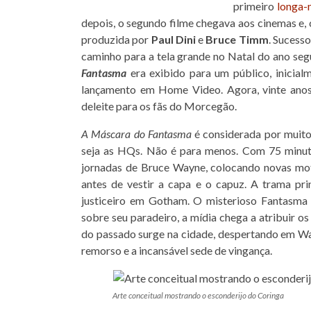
primeiro
longa
depois, o segundo filme chegava aos cinemas e, 
produzida por
Paul Dini
e
Bruce Timm
. Sucesso
caminho para a tela grande no Natal do ano se
Fantasma
era exibido para um público, inicia
lançamento em Home Video. Agora, vinte anos 
deleite para os fãs do Morcegão.
A Máscara do Fantasma
é considerada por muit
seja as HQs. Não é para menos. Com 75 minut
jornadas de Bruce Wayne, colocando novas mot
antes de vestir a capa e o capuz. A trama pr
justiceiro em Gotham. O misterioso Fantasma 
sobre seu paradeiro, a mídia chega a atribuir
do passado surge na cidade, despertando em Wa
remorso e a incansável sede de vingança.
Arte conceitual mostrando o esconderijo do Coringa