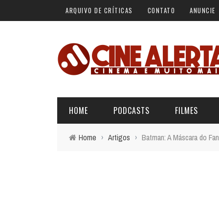
ARQUIVO DE CRÍTICAS
CONTATO
ANUNCIE
HOME
PODCASTS
FILMES
Home
›
Artigos
›
Batman: A Máscara do Fan
ALERTA VERMELHO
ÚLTIMAS REVIEWS
BÁSICO DO CINEMA
ALERTA DE SPOILER
CINERAMA
FORA DA CURVA