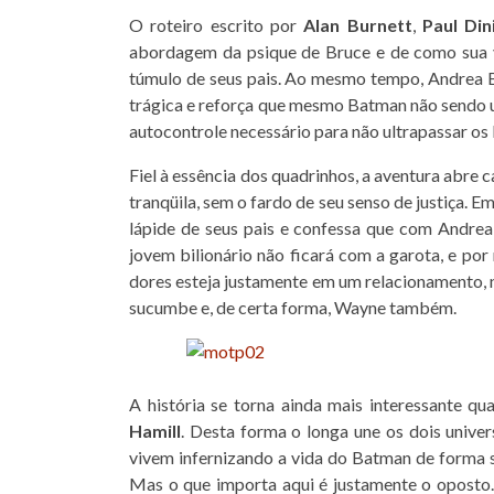
O roteiro escrito por
Alan Burnett
,
Paul Din
abordagem da psique de Bruce e de como sua v
túmulo de seus pais. Ao mesmo tempo, Andrea
trágica e reforça que mesmo Batman não sendo u
autocontrole necessário para não ultrapassar os l
Fiel à essência dos quadrinhos, a aventura abr
tranqüila, sem o fardo de seu senso de justiça
lápide de seus pais e confessa que com Andrea
jovem bilionário não ficará com a garota, e por 
dores esteja justamente em um relacionamento, n
sucumbe e, de certa forma, Wayne também.
A história se torna ainda mais interessante q
Hamill
. Desta forma o longa une os dois unive
vivem infernizando a vida do Batman de forma s
Mas o que importa aqui é justamente o oposto