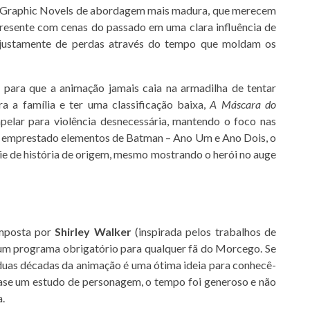
 em Graphic Novels de abordagem mais madura, que merecem
presente com cenas do passado em uma clara influência de
 justamente de perdas através do tempo que moldam os
 para que a animação jamais caia na armadilha de tentar
ra a família e ter uma classificação baixa,
A Máscara do
pelar para violência desnecessária, mantendo o foco nas
o emprestado elementos de Batman – Ano Um e Ano Dois, o
e de história de origem, mesmo mostrando o herói no auge
omposta por
Shirley Walker
(inspirada pelos trabalhos de
é um programa obrigatório para qualquer fã do Morcego. Se
e duas décadas da animação é uma ótima ideia para conhecê-
quase um estudo de personagem, o tempo foi generoso e não
.