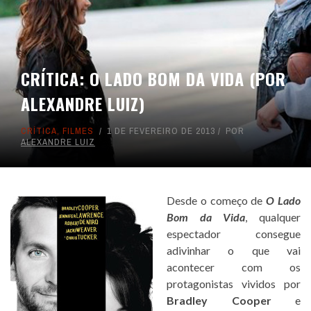
CRÍTICA: O LADO BOM DA VIDA (POR
ALEXANDRE LUIZ)
CRÍTICA
,
FILMES
1 DE FEVEREIRO DE 2013
POR
ALEXANDRE LUIZ
Desde o começo de
O Lado
Bom da Vida
, qualquer
espectador consegue
adivinhar o que vai
acontecer com os
protagonistas vividos por
Bradley Cooper
e