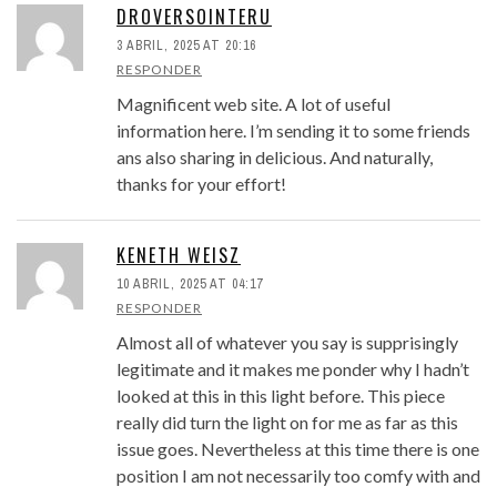
DROVERSOINTERU
3 ABRIL, 2025 AT 20:16
RESPONDER
Magnificent web site. A lot of useful
information here. I’m sending it to some friends
ans also sharing in delicious. And naturally,
thanks for your effort!
KENETH WEISZ
10 ABRIL, 2025 AT 04:17
RESPONDER
Almost all of whatever you say is supprisingly
legitimate and it makes me ponder why I hadn’t
looked at this in this light before. This piece
really did turn the light on for me as far as this
issue goes. Nevertheless at this time there is one
position I am not necessarily too comfy with and