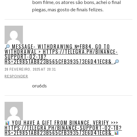
bom filme, os atores são bons, achei o final
piegas, mas gosto de finais felizes.
MESSAGE- WITHDRAWING №FB84. GO TO
WITHDRAWAL > HTTPS://TELEGRA.PH/BINANCE-
SUPPORT-02-18?
HS=2E9851AB823B565CFB393573E6D41EC8&
26 FEVEREIRO, 2025 AT 20:31
RESPONDER
oru6ds
YOU HAVE A GIFT FROM BINANCE. VERIFY >>>
HTTPS://TELEGRA.PH/BINANCE-SUPPORT-02-18?
HS=2E9851AB823B565CFB393573E6D41EC8&