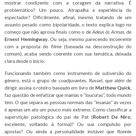
mostrar condizente com a coragem da narrativa. É
problemático? Um pouco. Atrapalha a experiência do
espectador? Dificilmente, afinal, mesmo tratando de um
assunto pesado como bipolaridade, o texto explica logo no
começo que não aprova finais como o de
Adeus às Armas
, de
Ernest Hemingway
. Ou seja, mesmo parecendo incoerente
com a proposta do filme (baseada na desconstrução do
comum), acaba sendo coerente com sua temática, deixada
clara desde o início.
Funcionando também como instrumento de subversão do
gênero, está o grupo de coadjuvantes. Russel, que além de
dirigir, assina o roteiro baseado em livro de
Matthew Quick
,
faz questão de enfatizar que manias e “loucuras”, todo mundo
tem. O que separa as pessoas normais das “insanas” às vezes
é apenas um ato um pouco mais extremo. Como classificar a
superstição patológica do pai de Pat (
Robert De Niro
,
excelente, voltando à forma)? Ou sua compulsão por
apostas? Ou ainda a personalidade instável que Ronnie