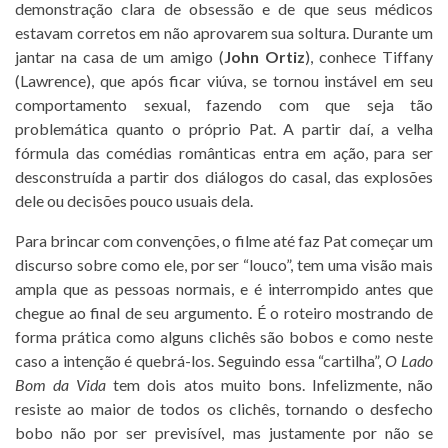
demonstração clara de obsessão e de que seus médicos
estavam corretos em não aprovarem sua soltura. Durante um
jantar na casa de um amigo (
John Ortiz
), conhece Tiffany
(Lawrence), que após ficar viúva, se tornou instável em seu
comportamento sexual, fazendo com que seja tão
problemática quanto o próprio Pat. A partir daí, a velha
fórmula das comédias românticas entra em ação, para ser
desconstruída a partir dos diálogos do casal, das explosões
dele ou decisões pouco usuais dela.
Para brincar com convenções, o filme até faz Pat começar um
discurso sobre como ele, por ser “louco”, tem uma visão mais
ampla que as pessoas normais, e é interrompido antes que
chegue ao final de seu argumento. É o roteiro mostrando de
forma prática como alguns clichês são bobos e como neste
caso a intenção é quebrá-los. Seguindo essa “cartilha”,
O Lado
Bom da Vida
tem dois atos muito bons. Infelizmente, não
resiste ao maior de todos os clichês, tornando o desfecho
bobo não por ser previsível, mas justamente por não se