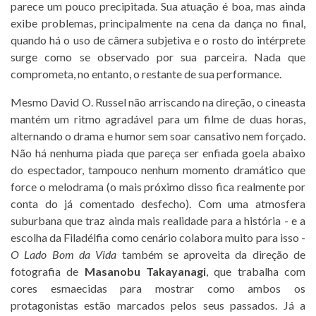
parece um pouco precipitada. Sua atuação é boa, mas ainda
exibe problemas, principalmente na cena da dança no final,
quando há o uso de câmera subjetiva e o rosto do intérprete
surge como se observado por sua parceira. Nada que
comprometa, no entanto, o restante de sua performance.
Mesmo David O. Russel não arriscando na direção, o cineasta
mantém um ritmo agradável para um filme de duas horas,
alternando o drama e humor sem soar cansativo nem forçado.
Não há nenhuma piada que pareça ser enfiada goela abaixo
do espectador, tampouco nenhum momento dramático que
force o melodrama (o mais próximo disso fica realmente por
conta do já comentado desfecho). Com uma atmosfera
suburbana que traz ainda mais realidade para a história - e a
escolha da Filadélfia como cenário colabora muito para isso -
O Lado Bom da Vida
também se aproveita da direção de
fotografia de
Masanobu Takayanagi
, que trabalha com
cores esmaecidas para mostrar como ambos os
protagonistas estão marcados pelos seus passados. Já a