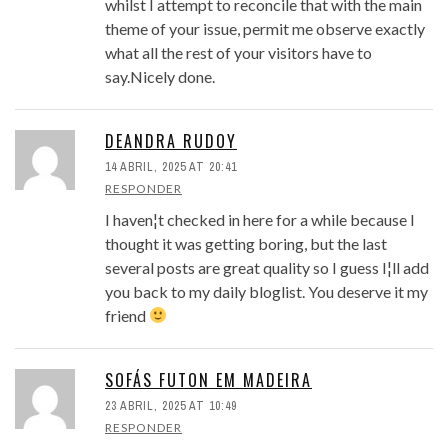
whilst I attempt to reconcile that with the main
theme of your issue, permit me observe exactly
what all the rest of your visitors have to
say.Nicely done.
DEANDRA RUDOY
14 ABRIL, 2025 AT 20:41
RESPONDER
I haven¦t checked in here for a while because I
thought it was getting boring, but the last
several posts are great quality so I guess I¦ll add
you back to my daily bloglist. You deserve it my
friend
SOFÁS FUTON EM MADEIRA
23 ABRIL, 2025 AT 10:49
RESPONDER