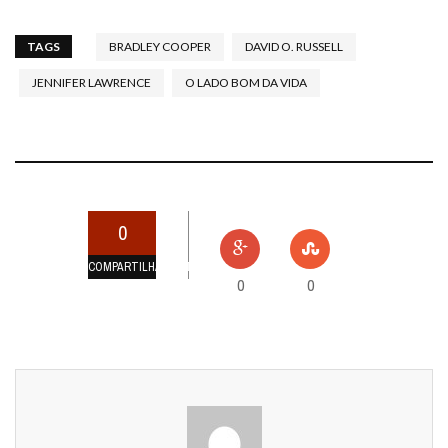
TAGS
BRADLEY COOPER
DAVID O. RUSSELL
JENNIFER LAWRENCE
O LADO BOM DA VIDA
0
COMPARTILHAMENTOS
0
0