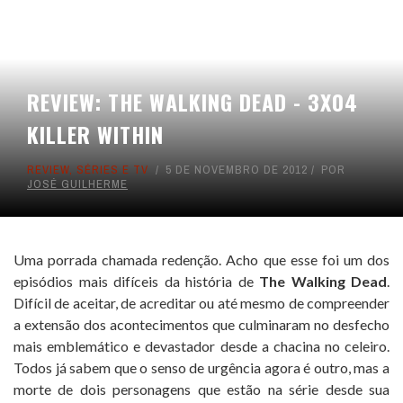
REVIEW: THE WALKING DEAD - 3X04
KILLER WITHIN
REVIEW
,
SÉRIES E TV
5 DE NOVEMBRO DE 2012
POR
JOSÉ GUILHERME
Uma porrada chamada redenção. Acho que esse foi um dos
episódios mais difíceis da história de
The Walking Dead
.
Difícil de aceitar, de acreditar ou até mesmo de compreender
a extensão dos acontecimentos que culminaram no desfecho
mais emblemático e devastador desde a chacina no celeiro.
Todos já sabem que o senso de urgência agora é outro, mas a
morte de dois personagens que estão na série desde sua