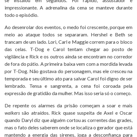
se instalou em segundos. Foi rápido, assustador e
impressionante. A adrenalina da cena se manteve durante
todo o episódio.
Ao desenrolar dos eventos, o medo foi crescente, porque em
meio ao ataque todos se separaram. Hershel e Beth se
trancam de um lado. Lori, Carl e Maggie correm para o bloco
das celas. T-Dog e Carol tentam chegar ao posto de
vigilância e Rick e os outros ainda se encontram no corredor
de fora do pátio. A primeira baixa vem com a mordida levada
por T-Dog. Não gostava do personagem, mas ele cresceu na
temporada e seu último ato para salvar Carol foi digno de ser
lembrado. Tensa e sangrenta, a cena foi coroada pela
expressão de gratidão da mulher. Mas isso seria só o começo.
De repente os alarmes da prisão começam a soar e mais
walkers
são atraídos. Rick quase suspeita de Axel e Oscar
quando Daryl diz que alguém cortou as correntes das grades,
mas o fato deles saberem onde se localiza o gerador que está
mantendo a energia das sirenes, joga a desconfiança para