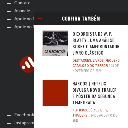
Contato
Anuncie
CONFIRA TAMBÉM
Apoie no Patreon
Apoie no Padrim!
O EXORCISTA DE W. P.
BLATTY : UMA ANÁLISE
SOBRE O AMEDRONTADOR
LIVRO CLÁSSICO
DESTAQUES
,
LIVROS
,
PEQUENO
CATÁLOGO DO TERROR
18 DE
NOVEMBRO DE 2024
NARCOS | NETFLIX
DIVULGA NOVO TRAILER
E PÔSTER DA SEGUNDA
ACOMPANHE
TEMPORADA
NOTICIAS
,
SÉRIES E TV
,
Facebook
TRAILERS
24 DE AGOSTO DE
2016
Instagram