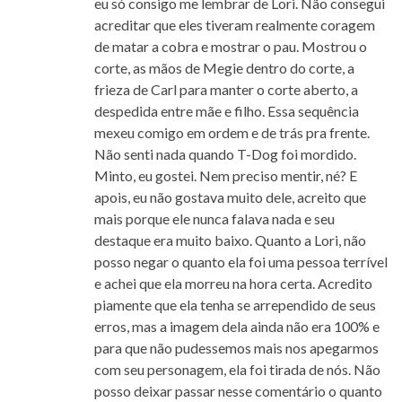
eu só consigo me lembrar de Lori. Não consegui
acreditar que eles tiveram realmente coragem
de matar a cobra e mostrar o pau. Mostrou o
corte, as mãos de Megie dentro do corte, a
frieza de Carl para manter o corte aberto, a
despedida entre mãe e filho. Essa sequência
mexeu comigo em ordem e de trás pra frente.
Não senti nada quando T-Dog foi mordido.
Minto, eu gostei. Nem preciso mentir, né? E
apois, eu não gostava muito dele, acreito que
mais porque ele nunca falava nada e seu
destaque era muito baixo. Quanto a Lori, não
posso negar o quanto ela foi uma pessoa terrível
e achei que ela morreu na hora certa. Acredito
piamente que ela tenha se arrependido de seus
erros, mas a imagem dela ainda não era 100% e
para que não pudessemos mais nos apegarmos
com seu personagem, ela foi tirada de nós. Não
posso deixar passar nesse comentário o quanto