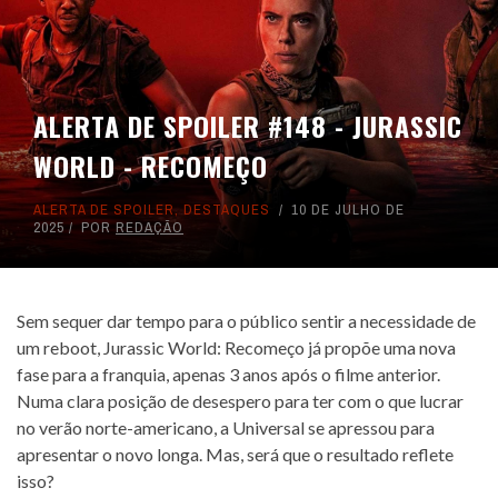
ALERTA DE SPOILER #148 - JURASSIC
WORLD - RECOMEÇO
ALERTA DE SPOILER
,
DESTAQUES
10 DE JULHO DE
2025
POR
REDAÇÃO
Sem sequer dar tempo para o público sentir a necessidade de
um reboot, Jurassic World: Recomeço já propõe uma nova
fase para a franquia, apenas 3 anos após o filme anterior.
Numa clara posição de desespero para ter com o que lucrar
no verão norte-americano, a Universal se apressou para
apresentar o novo longa. Mas, será que o resultado reflete
isso?