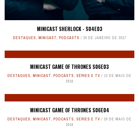
MINICAST SHERLOCK - S04E03
DESTAQUES
,
MINICAST
,
PODCASTS
20 DE JANEIRO DE 2017
MINICAST GAME OF THRONES S06E03
DESTAQUES
,
MINICAST
,
PODCASTS
,
SÉRIES E TV
13 DE MAIO DE
2016
MINICAST GAME OF THRONES S06E04
DESTAQUES
,
MINICAST
,
PODCASTS
,
SÉRIES E TV
20 DE MAIO DE
2016