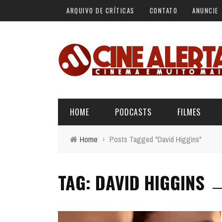
ARQUIVO DE CRÍTICAS
CONTATO
ANUNCIE
HOME
PODCASTS
FILMES
Home
›
Posts Tagged "David Higgins"
ALERTA VERMELHO
ÚLTIMAS REVIEWS
BÁSICO DO CINEMA
TAG: DAVID HIGGINS
ALERTA DE SPOILER
CINERAMA
FORA DA CURVA