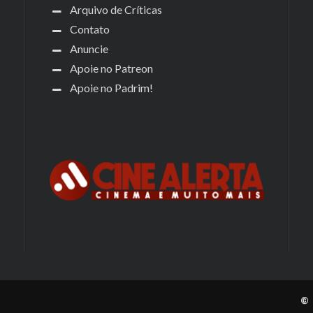
Arquivo de Críticas
Contato
Anuncie
Apoie no Patreon
Apoie no Padrim!
© 