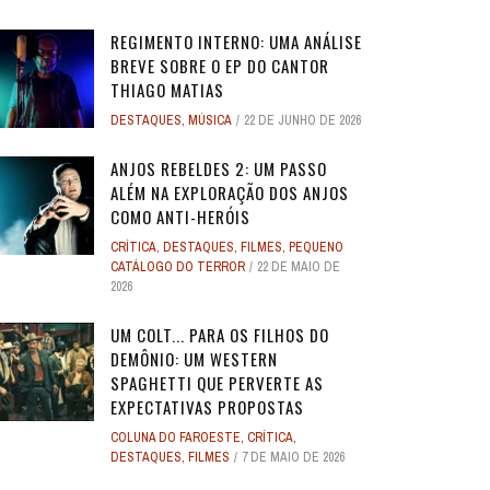
REGIMENTO INTERNO: UMA ANÁLISE
BREVE SOBRE O EP DO CANTOR
THIAGO MATIAS
DESTAQUES
,
MÚSICA
22 DE JUNHO DE 2026
O
O
ANJOS REBELDES: UM EXPERIMENTO
ANJOS REBELDES: UM EXPERIMENTO
O ADVOGADO DO
O ADVOGADO DO
EU SEI O QUE VOCÊS FIZERAM NO
ALERTA DICAS #08 - MOGLI - O
ALERTA DE SPOILER #149 -
ALERTA DE SPOI
PABLO E LUISÃO
ALERTA DICAS 
 ADAM
 ADAM
SINGULAR DO CINEMA DE HORROR
SINGULAR DO CINEMA DE HORROR
SOBRE PECADOS
SOBRE PECADOS
ANJOS REBELDES 2: UM PASSO
ROS
ME
VERÃO PASSADO: UMA SÉRIE JUVENIL
MENINO LOBO
SUPERMAN
SOBRE O PASSA
- A NOVA
WORLD 
ALÉM NA EXPLORAÇÃO DOS ANJOS
DOS ANOS 1990, ...
DOS ANOS 1990, ...
SOBR
SOBR
...
6
31 DE AGOSTO DE 2016
17 DE JULHO DE 2025
7
17
24 DE AGOS
10 DE JUL
9 DE JUN
COMO ANTI-HERÓIS
2
2
28 DE ABRIL DE 2026
28 DE ABRIL DE 2026
3
3
27 DE ABRI
27 DE ABRI
CRÍTICA
,
DESTAQUES
,
FILMES
,
PEQUENO
4 DE JULHO DE 2025
32
CATÁLOGO DO TERROR
22 DE MAIO DE
2026
UM COLT... PARA OS FILHOS DO
DEMÔNIO: UM WESTERN
SPAGHETTI QUE PERVERTE AS
EXPECTATIVAS PROPOSTAS
COLUNA DO FAROESTE
,
CRÍTICA
,
DESTAQUES
,
FILMES
7 DE MAIO DE 2026