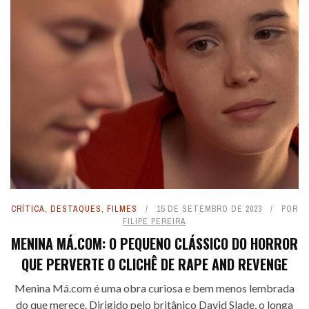
CRÍTICA
,
DESTAQUES
,
FILMES
15 DE SETEMBRO DE 2023
POR
FILIPE PEREIRA
MENINA MÁ.COM: O PEQUENO CLÁSSICO DO HORROR
QUE PERVERTE O CLICHÊ DE RAPE AND REVENGE
Menina Má.com é uma obra curiosa e bem menos lembrada
do que merece. Dirigido pelo britânico David Slade, o longa