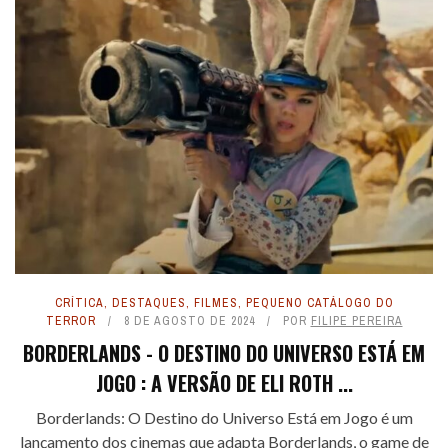
CRÍTICA
,
DESTAQUES
,
FILMES
,
PEQUENO CATÁLOGO DO
TERROR
8 DE AGOSTO DE 2024
POR
FILIPE PEREIRA
BORDERLANDS - O DESTINO DO UNIVERSO ESTÁ EM
JOGO : A VERSÃO DE ELI ROTH ...
Borderlands: O Destino do Universo Está em Jogo é um
lançamento dos cinemas que adapta Borderlands, o game de