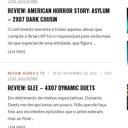
JOSÉ GUILHERME
E SPOILER #151 - AVATAR -
REVIEW: AMERICAN HORROR STORY: ASYLUM
– 2X07 DARK COUSIN
GOU A HORA DE PARAR
O sofrimento inerente a todas aquelas almas que
E DEZEMBRO DE 2025
16
 COLT... PARA OS FILHOS DO
 COLT... PARA OS FILHOS DO
LITTLE NICKY - UM DIAB
LITTLE NICKY - UM DIAB
 FILMES DE CAVALEIROS DO
SE TRAP: O FILME COM O
ALERTA DICAS #09 - GOTHAM
TREMEMBÉ - A PRISÃO DOS
ALERTA DE SPOILER #150 -
compõe o Briarcliff foi o responsável pela visita mais
NIO: UM WESTERN SPAGHETTI
NIO: UM WESTERN SPAGHETTI
DIFERENTE : UMA COMÉDIA DE
DIFERENTE : UMA COMÉDIA DE
do que especial de uma entidade, que figura ...
KEY MOUSE ASSASSINO
ZODÍACO
QUARTETO FANTÁSTICO - PRIMEI
FAMOSOS: QUANDO O TRUE CRI
CENTRAL
LEIA MAIS
QUE PERVERTE ...
QUE PERVERTE ...
SANDLER, ...
SANDLER, ...
ENCONTRA A ...
PASSOS
 FEVEREIRO DE 2026
DE AGOSTO DE 2024
36
51
8 DE SETEMBRO DE 2016
1
7 DE MAIO DE 2026
7 DE MAIO DE 2026
3
3
29 DE ABRIL DE 2026
29 DE ABRIL DE 2026
1
1
7 DE NOVEMBRO DE 2025
31 DE JULHO DE 2025
17
2
REVIEW
,
SÉRIES E TV
25 DE NOVEMBRO DE 2012
POR
JOSÉ GUILHERME
REVIEW: GLEE – 4X07 DYNAMIC DUETS
Em detrimento de minhas expectativas, Dynamic
Duets me decepcionou um pouco. Não que ele faça
feio aos excelentes episódios que o antecederam,
mas ao final ...
LEIA MAIS