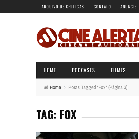
ARQUIVO DE CRÍTICAS
CONTATO
ANUNCIE
HOME
PODCASTS
FILMES
Home
›
Posts Tagged "Fox"
(Página 3)
ALERTA VERMELHO
ÚLTIMAS REVIEWS
BÁSICO DO CINEMA
TAG: FOX
ALERTA DE SPOILER
CINERAMA
FORA DA CURVA