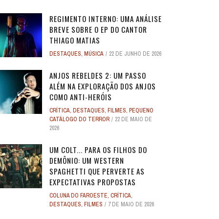
REGIMENTO INTERNO: UMA ANÁLISE
BREVE SOBRE O EP DO CANTOR
THIAGO MATIAS
DESTAQUES
,
MÚSICA
22 DE JUNHO DE 2026
O
O
ANJOS REBELDES: UM EXPERIMENTO
ANJOS REBELDES: UM EXPERIMENTO
O ADVOGADO DO
O ADVOGADO DO
EU SEI O QUE VOCÊS FIZERAM NO
ALERTA DICAS #08 - MOGLI - O
ALERTA DE SPOILER #149 -
ALERTA DE SPOI
PABLO E LUISÃO
ALERTA DICAS 
 ADAM
 ADAM
SINGULAR DO CINEMA DE HORROR
SINGULAR DO CINEMA DE HORROR
SOBRE PECADOS
SOBRE PECADOS
ANJOS REBELDES 2: UM PASSO
ROS
ME
VERÃO PASSADO: UMA SÉRIE JUVENIL
MENINO LOBO
SUPERMAN
SOBRE O PASSA
- A NOVA
WORLD 
ALÉM NA EXPLORAÇÃO DOS ANJOS
DOS ANOS 1990, ...
DOS ANOS 1990, ...
SOBR
SOBR
...
6
31 DE AGOSTO DE 2016
17 DE JULHO DE 2025
7
17
24 DE AGOS
10 DE JUL
9 DE JUN
COMO ANTI-HERÓIS
1
1
28 DE ABRIL DE 2026
28 DE ABRIL DE 2026
3
3
27 DE ABRI
27 DE ABRI
CRÍTICA
,
DESTAQUES
,
FILMES
,
PEQUENO
4 DE JULHO DE 2025
32
CATÁLOGO DO TERROR
22 DE MAIO DE
2026
UM COLT... PARA OS FILHOS DO
DEMÔNIO: UM WESTERN
SPAGHETTI QUE PERVERTE AS
EXPECTATIVAS PROPOSTAS
COLUNA DO FAROESTE
,
CRÍTICA
,
DESTAQUES
,
FILMES
7 DE MAIO DE 2026