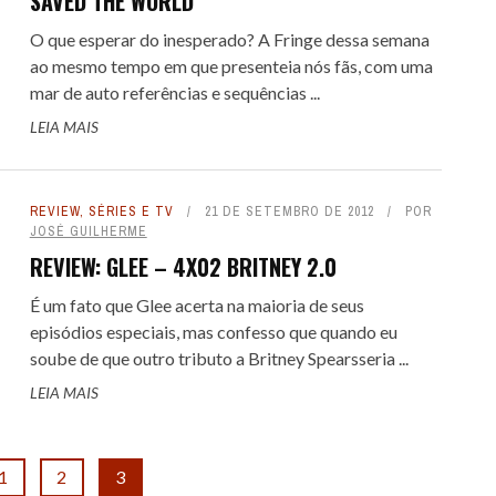
SAVED THE WORLD
O que esperar do inesperado? A Fringe dessa semana
ao mesmo tempo em que presenteia nós fãs, com uma
mar de auto referências e sequências ...
LEIA MAIS
REVIEW
,
SÉRIES E TV
21 DE SETEMBRO DE 2012
POR
JOSÉ GUILHERME
REVIEW: GLEE – 4X02 BRITNEY 2.0
É um fato que Glee acerta na maioria de seus
episódios especiais, mas confesso que quando eu
soube de que outro tributo a Britney Spearsseria ...
LEIA MAIS
1
2
3