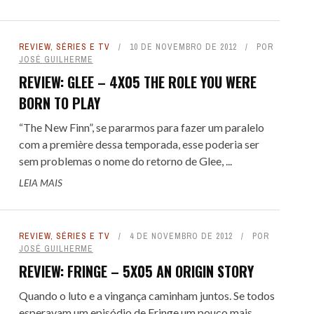
REVIEW
,
SÉRIES E TV
10 DE NOVEMBRO DE 2012
POR
JOSÉ GUILHERME
REVIEW: GLEE – 4X05 THE ROLE YOU WERE
BORN TO PLAY
“The New Finn”, se pararmos para fazer um paralelo
com a première dessa temporada, esse poderia ser
sem problemas o nome do retorno de Glee, ...
LEIA MAIS
REVIEW
,
SÉRIES E TV
4 DE NOVEMBRO DE 2012
POR
JOSÉ GUILHERME
REVIEW: FRINGE – 5X05 AN ORIGIN STORY
Quando o luto e a vingança caminham juntos. Se todos
esperavam um episódio de Fringe um pouco mais