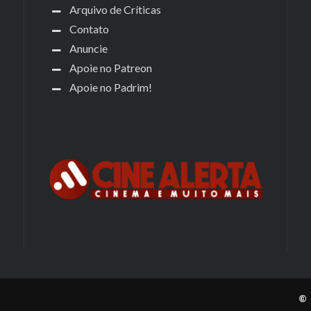
Arquivo de Críticas
Contato
Anuncie
Apoie no Patreon
Apoie no Padrim!
© 