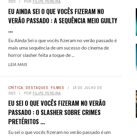
2023
POR
FILIPE PEREIRA
E SPOILER #151 - AVATAR -
EU AINDA SEI O QUE VOCÊS FIZERAM NO
VERÃO PASSADO : A SEQUÊNCIA MEIO GUILTY
GOU A HORA DE PARAR
...
E DEZEMBRO DE 2025
16
 COLT... PARA OS FILHOS DO
 COLT... PARA OS FILHOS DO
LITTLE NICKY - UM DIAB
LITTLE NICKY - UM DIAB
 FILMES DE CAVALEIROS DO
SE TRAP: O FILME COM O
ALERTA DICAS #09 - GOTHAM
TREMEMBÉ - A PRISÃO DOS
ALERTA DE SPOILER #150 -
Eu Ainda Sei o que vocês fizeram no verão passado é
NIO: UM WESTERN SPAGHETTI
NIO: UM WESTERN SPAGHETTI
DIFERENTE : UMA COMÉDIA DE
DIFERENTE : UMA COMÉDIA DE
mais uma sequência de um sucesso do cinema de
KEY MOUSE ASSASSINO
ZODÍACO
QUARTETO FANTÁSTICO - PRIMEI
FAMOSOS: QUANDO O TRUE CRI
CENTRAL
horror slasher feita a toque de ...
QUE PERVERTE ...
QUE PERVERTE ...
SANDLER, ...
SANDLER, ...
ENCONTRA A ...
PASSOS
 FEVEREIRO DE 2026
DE AGOSTO DE 2024
36
51
8 DE SETEMBRO DE 2016
1
LEIA MAIS
7 DE MAIO DE 2026
7 DE MAIO DE 2026
3
3
29 DE ABRIL DE 2026
29 DE ABRIL DE 2026
1
1
7 DE NOVEMBRO DE 2025
31 DE JULHO DE 2025
17
2
CRÍTICA
,
DESTAQUES
,
FILMES
19 DE JULHO DE
2023
POR
FILIPE PEREIRA
EU SEI O QUE VOCÊS FIZERAM NO VERÃO
PASSADO : O SLASHER SOBRE CRIMES
PRETÉRITOS ...
Eu sei o que vocês fizeram no verão passado é um