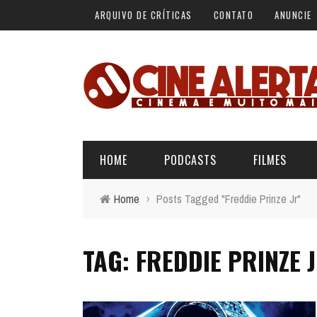
ARQUIVO DE CRÍTICAS
CONTATO
ANUNCIE
HOME
PODCASTS
FILMES
Home
›
Posts Tagged "Freddie Prinze Jr"
ALERTA VERMELHO
ÚLTIMAS REVIEWS
BÁSICO DO CINEMA
TAG: FREDDIE PRINZE 
ALERTA DE SPOILER
CINERAMA
FORA DA CURVA