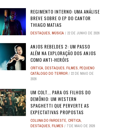
REGIMENTO INTERNO: UMA ANÁLISE
BREVE SOBRE O EP DO CANTOR
THIAGO MATIAS
DESTAQUES
,
MÚSICA
22 DE JUNHO DE 2026
O
O
ANJOS REBELDES: UM EXPERIMENTO
ANJOS REBELDES: UM EXPERIMENTO
O ADVOGADO DO
O ADVOGADO DO
EU SEI O QUE VOCÊS FIZERAM NO
ALERTA DICAS #08 - MOGLI - O
ALERTA DE SPOILER #149 -
ALERTA DE SPOI
PABLO E LUISÃO
ALERTA DICAS 
 ADAM
 ADAM
SINGULAR DO CINEMA DE HORROR
SINGULAR DO CINEMA DE HORROR
SOBRE PECADOS
SOBRE PECADOS
ANJOS REBELDES 2: UM PASSO
ROS
ME
VERÃO PASSADO: UMA SÉRIE JUVENIL
MENINO LOBO
SUPERMAN
SOBRE O PASSA
- A NOVA
WORLD 
ALÉM NA EXPLORAÇÃO DOS ANJOS
DOS ANOS 1990, ...
DOS ANOS 1990, ...
SOBR
SOBR
...
6
31 DE AGOSTO DE 2016
17 DE JULHO DE 2025
7
17
24 DE AGOS
10 DE JUL
9 DE JUN
COMO ANTI-HERÓIS
2
2
28 DE ABRIL DE 2026
28 DE ABRIL DE 2026
3
3
27 DE ABRI
27 DE ABRI
CRÍTICA
,
DESTAQUES
,
FILMES
,
PEQUENO
4 DE JULHO DE 2025
32
CATÁLOGO DO TERROR
22 DE MAIO DE
2026
UM COLT... PARA OS FILHOS DO
DEMÔNIO: UM WESTERN
SPAGHETTI QUE PERVERTE AS
EXPECTATIVAS PROPOSTAS
COLUNA DO FAROESTE
,
CRÍTICA
,
DESTAQUES
,
FILMES
7 DE MAIO DE 2026