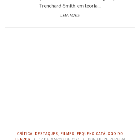
Trenchard-Smith, em teoria ...
LEIA MAIS
CRÍTICA
,
DESTAQUES
,
FILMES
,
PEQUENO CATÁLOGO DO
TERROR
17 DE MARÇO DE 2024
POR
FILIPE PEREIRA