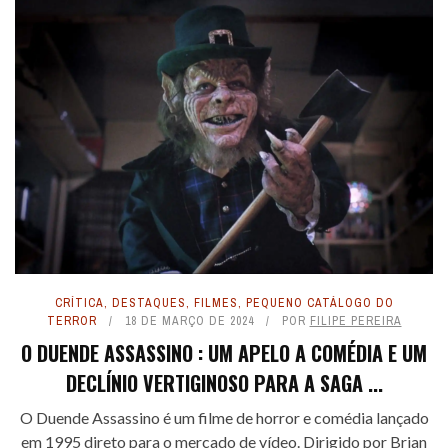
CRÍTICA
,
DESTAQUES
,
FILMES
,
PEQUENO CATÁLOGO DO
TERROR
18 DE MARÇO DE 2024
POR
FILIPE PEREIRA
O DUENDE ASSASSINO : UM APELO A COMÉDIA E UM
DECLÍNIO VERTIGINOSO PARA A SAGA ...
O Duende Assassino é um filme de horror e comédia lançado
em 1995 direto para o mercado de vídeo. Dirigido por Brian