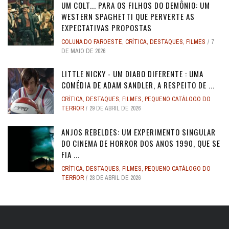
UM COLT... PARA OS FILHOS DO DEMÔNIO: UM
WESTERN SPAGHETTI QUE PERVERTE AS
EXPECTATIVAS PROPOSTAS
COLUNA DO FAROESTE
,
CRÍTICA
,
DESTAQUES
,
FILMES
7
DE MAIO DE 2026
LITTLE NICKY - UM DIABO DIFERENTE : UMA
COMÉDIA DE ADAM SANDLER, A RESPEITO DE ...
CRÍTICA
,
DESTAQUES
,
FILMES
,
PEQUENO CATÁLOGO DO
TERROR
29 DE ABRIL DE 2026
ANJOS REBELDES: UM EXPERIMENTO SINGULAR
DO CINEMA DE HORROR DOS ANOS 1990, QUE SE
FIA ...
CRÍTICA
,
DESTAQUES
,
FILMES
,
PEQUENO CATÁLOGO DO
TERROR
28 DE ABRIL DE 2026