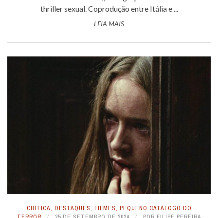
thriller sexual. Coprodução entre Itália e ...
LEIA MAIS
CRÍTICA
,
DESTAQUES
,
FILMES
,
PEQUENO CATÁLOGO DO
TERROR
25 DE SETEMBRO DE 2024
POR
FILIPE PEREIRA