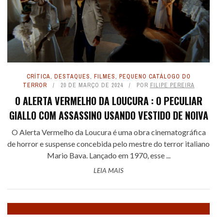
CRÍTICA
,
DESTAQUES
,
FILMES
,
PEQUENO CATÁLOGO DO
TERROR
20 DE MARÇO DE 2024
POR
FILIPE PEREIRA
O ALERTA VERMELHO DA LOUCURA : O PECULIAR
GIALLO COM ASSASSINO USANDO VESTIDO DE NOIVA
O Alerta Vermelho da Loucura é uma obra cinematográfica
de horror e suspense concebida pelo mestre do terror italiano
Mario Bava. Lançado em 1970, esse ...
LEIA MAIS