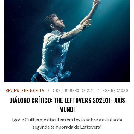
REVIEW
,
SÉRIES E TV
8 DE OUTUBRO DE 2015
POR
REDAÇÃO
DIÁLOGO CRÍTICO: THE LEFTOVERS S02E01- AXIS
MUNDI
Igor e Guilherme discutem em texto sobre a estreia da
segunda temporada de Leftovers!