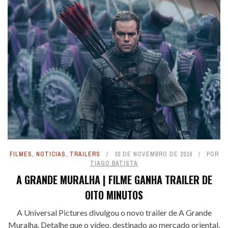
FILMES
,
NOTICIAS
,
TRAILERS
30 DE NOVEMBRO DE 2016
POR
TIAGO BATISTA
A GRANDE MURALHA | FILME GANHA TRAILER DE
OITO MINUTOS
A Universal Pictures divulgou o novo trailer de A Grande
Muralha. Detalhe que o vídeo, destinado ao mercado oriental,