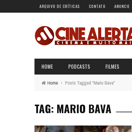
ARQUIVO DE CRÍTICAS
CONTATO
ANUNCIE
HOME
PODCASTS
FILMES
Home
›
Posts Tagged "Mario Bava"
ALERTA VERMELHO
ÚLTIMAS REVIEWS
BÁSICO DO CINEMA
TAG: MARIO BAVA
ALERTA DE SPOILER
CINERAMA
FORA DA CURVA