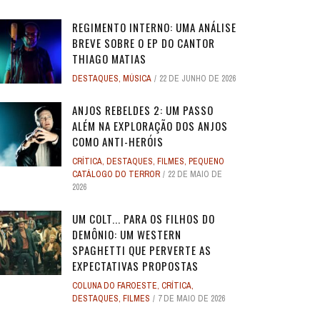
REGIMENTO INTERNO: UMA ANÁLISE
BREVE SOBRE O EP DO CANTOR
THIAGO MATIAS
DESTAQUES
,
MÚSICA
22 DE JUNHO DE 2026
O
O
ANJOS REBELDES: UM EXPERIMENTO
ANJOS REBELDES: UM EXPERIMENTO
O ADVOGADO DO
O ADVOGADO DO
EU SEI O QUE VOCÊS FIZERAM NO
ALERTA DICAS #08 - MOGLI - O
ALERTA DE SPOILER #149 -
ALERTA DE SPOI
PABLO E LUISÃO
ALERTA DICAS 
 ADAM
 ADAM
SINGULAR DO CINEMA DE HORROR
SINGULAR DO CINEMA DE HORROR
SOBRE PECADOS
SOBRE PECADOS
ANJOS REBELDES 2: UM PASSO
ROS
ME
VERÃO PASSADO: UMA SÉRIE JUVENIL
MENINO LOBO
SUPERMAN
SOBRE O PASSA
- A NOVA
WORLD 
ALÉM NA EXPLORAÇÃO DOS ANJOS
DOS ANOS 1990, ...
DOS ANOS 1990, ...
SOBR
SOBR
...
6
31 DE AGOSTO DE 2016
17 DE JULHO DE 2025
7
17
24 DE AGOS
10 DE JUL
9 DE JUN
COMO ANTI-HERÓIS
2
2
28 DE ABRIL DE 2026
28 DE ABRIL DE 2026
3
3
27 DE ABRI
27 DE ABRI
CRÍTICA
,
DESTAQUES
,
FILMES
,
PEQUENO
4 DE JULHO DE 2025
32
CATÁLOGO DO TERROR
22 DE MAIO DE
2026
UM COLT... PARA OS FILHOS DO
DEMÔNIO: UM WESTERN
SPAGHETTI QUE PERVERTE AS
EXPECTATIVAS PROPOSTAS
COLUNA DO FAROESTE
,
CRÍTICA
,
DESTAQUES
,
FILMES
7 DE MAIO DE 2026