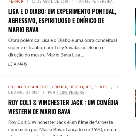
TERROR
16 DE ABRIL DE 2026
POR
FILIPE PEREIRA
E SPOILER #151 - AVATAR -
LISA E O DIABO: UM EXPERIMENTO PONTUAL,
AGRESSIVO, ESPIRITUOSO E ONÍRICO DE
GOU A HORA DE PARAR
MARIO BAVA
E DEZEMBRO DE 2025
16
 COLT... PARA OS FILHOS DO
 COLT... PARA OS FILHOS DO
LITTLE NICKY - UM DIAB
LITTLE NICKY - UM DIAB
 FILMES DE CAVALEIROS DO
SE TRAP: O FILME COM O
ALERTA DICAS #09 - GOTHAM
TREMEMBÉ - A PRISÃO DOS
ALERTA DE SPOILER #150 -
Obra polêmica, Lisa e o Diabo é uma obra conceitual
NIO: UM WESTERN SPAGHETTI
NIO: UM WESTERN SPAGHETTI
DIFERENTE : UMA COMÉDIA DE
DIFERENTE : UMA COMÉDIA DE
super e estranho, com Telly Savalas no elenco e
KEY MOUSE ASSASSINO
ZODÍACO
QUARTETO FANTÁSTICO - PRIMEI
FAMOSOS: QUANDO O TRUE CRI
CENTRAL
direção do mestre Mario Bava Lisa ...
QUE PERVERTE ...
QUE PERVERTE ...
SANDLER, ...
SANDLER, ...
ENCONTRA A ...
PASSOS
 FEVEREIRO DE 2026
DE AGOSTO DE 2024
36
51
8 DE SETEMBRO DE 2016
1
LEIA MAIS
7 DE MAIO DE 2026
7 DE MAIO DE 2026
3
3
29 DE ABRIL DE 2026
29 DE ABRIL DE 2026
1
1
7 DE NOVEMBRO DE 2025
31 DE JULHO DE 2025
17
2
COLUNA DO FAROESTE
,
CRÍTICA
,
DESTAQUES
,
FILMES
1
DE ABRIL DE 2024
POR
FILIPE PEREIRA
ROY COLT & WINCHESTER JACK : UM COMÉDIA
WESTERN DE MARIO BAVA
Roy Colt & Winchester Jack é um filme de faroeste
conduzido por Mario Bava. Lançado em 1970, é uma