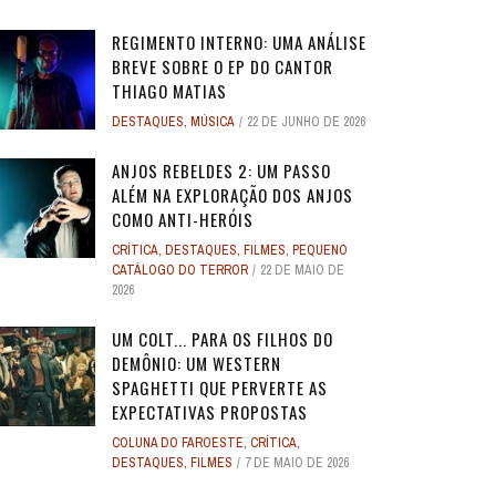
REGIMENTO INTERNO: UMA ANÁLISE
BREVE SOBRE O EP DO CANTOR
THIAGO MATIAS
DESTAQUES
,
MÚSICA
22 DE JUNHO DE 2026
O
O
ANJOS REBELDES: UM EXPERIMENTO
ANJOS REBELDES: UM EXPERIMENTO
O ADVOGADO DO
O ADVOGADO DO
EU SEI O QUE VOCÊS FIZERAM NO
ALERTA DICAS #08 - MOGLI - O
ALERTA DE SPOILER #149 -
ALERTA DE SPOI
PABLO E LUISÃO
ALERTA DICAS 
 ADAM
 ADAM
SINGULAR DO CINEMA DE HORROR
SINGULAR DO CINEMA DE HORROR
SOBRE PECADOS
SOBRE PECADOS
ANJOS REBELDES 2: UM PASSO
ROS
ME
VERÃO PASSADO: UMA SÉRIE JUVENIL
MENINO LOBO
SUPERMAN
SOBRE O PASSA
- A NOVA
WORLD 
ALÉM NA EXPLORAÇÃO DOS ANJOS
DOS ANOS 1990, ...
DOS ANOS 1990, ...
SOBR
SOBR
...
6
31 DE AGOSTO DE 2016
17 DE JULHO DE 2025
7
17
24 DE AGOS
10 DE JUL
9 DE JUN
COMO ANTI-HERÓIS
2
2
28 DE ABRIL DE 2026
28 DE ABRIL DE 2026
3
3
27 DE ABRI
27 DE ABRI
CRÍTICA
,
DESTAQUES
,
FILMES
,
PEQUENO
4 DE JULHO DE 2025
32
CATÁLOGO DO TERROR
22 DE MAIO DE
2026
UM COLT... PARA OS FILHOS DO
DEMÔNIO: UM WESTERN
SPAGHETTI QUE PERVERTE AS
EXPECTATIVAS PROPOSTAS
COLUNA DO FAROESTE
,
CRÍTICA
,
DESTAQUES
,
FILMES
7 DE MAIO DE 2026