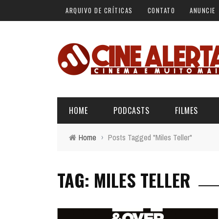
ARQUIVO DE CRÍTICAS
CONTATO
ANUNCIE
HOME
PODCASTS
FILMES
Home
›
Posts Tagged "Miles Teller"
ALERTA VERMELHO
ÚLTIMAS REVIEWS
BÁSICO DO CINEMA
TAG: MILES TELLER
ALERTA DE SPOILER
CINERAMA
FORA DA CURVA