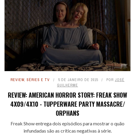
REVIEW
,
SÉRIES E TV
5 DE JANEIRO DE 2015
POR
JOSÉ
GUILHERME
REVIEW: AMERICAN HORROR STORY: FREAK SHOW
4X09/4X10 - TUPPERWARE PARTY MASSACRE/
ORPHANS
Freak Show entrega dois episódios para mostrar o quão
infundadas são as críticas negativas à série.