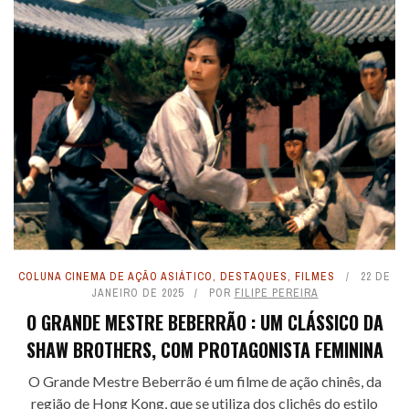
COLUNA CINEMA DE AÇÃO ASIÁTICO
,
DESTAQUES
,
FILMES
22 DE
JANEIRO DE 2025
POR
FILIPE PEREIRA
O GRANDE MESTRE BEBERRÃO : UM CLÁSSICO DA
SHAW BROTHERS, COM PROTAGONISTA FEMININA
O Grande Mestre Beberrão é um filme de ação chinês, da
região de Hong Kong, que se utiliza dos clichês do estilo