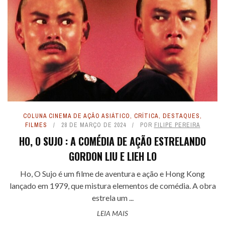
COLUNA CINEMA DE AÇÃO ASIÁTICO
,
CRÍTICA
,
DESTAQUES
,
FILMES
28 DE MARÇO DE 2024
POR
FILIPE PEREIRA
HO, O SUJO : A COMÉDIA DE AÇÃO ESTRELANDO
GORDON LIU E LIEH LO
Ho, O Sujo é um filme de aventura e ação e Hong Kong
lançado em 1979, que mistura elementos de comédia. A obra
estrela um ...
LEIA MAIS