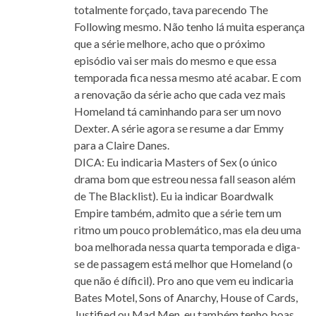
totalmente forçado, tava parecendo The
Following mesmo. Não tenho lá muita esperança
que a série melhore, acho que o próximo
episódio vai ser mais do mesmo e que essa
temporada fica nessa mesmo até acabar. E com
a renovação da série acho que cada vez mais
Homeland tá caminhando para ser um novo
Dexter. A série agora se resume a dar Emmy
para a Claire Danes.
DICA: Eu indicaria Masters of Sex (o único
drama bom que estreou nessa fall season além
de The Blacklist). Eu ia indicar Boardwalk
Empire também, admito que a série tem um
ritmo um pouco problemático, mas ela deu uma
boa melhorada nessa quarta temporada e diga-
se de passagem está melhor que Homeland (o
que não é díficil). Pro ano que vem eu indicaria
Bates Motel, Sons of Anarchy, House of Cards,
Justified ou Mad Men, eu também tenho boas