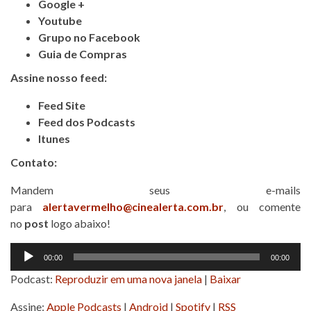
Google +
Youtube
Grupo no Facebook
Guia de Compras
Assine
nosso feed:
Feed Site
Feed dos Podcasts
Itunes
Contato:
Mandem seus e-mails
para
alertavermelho@cinealerta.com.br
, ou comente
no
post
logo abaixo!
Tocador
00:00
00:00
de
Podcast:
Reproduzir em uma nova janela
|
Baixar
áudio
Assine:
Apple Podcasts
|
Android
|
Spotify
|
RSS