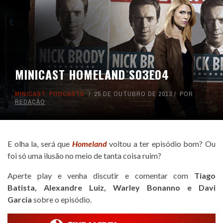
MINICAST HOMELAND S03E04
MINICAST
,
PODCASTS
25 DE OUTUBRO DE 2013
POR
REDAÇÃO
E olha la, será que
Homeland
voltou a ter episódio bom? Ou
foi só uma ilusão no meio de tanta coisa ruim?
Aperte play e venha discutir e comentar com
Tiago
Batista
,
Alexandre Luiz
,
Warley Bonanno
e
Davi
Garcia
sobre o episódio.