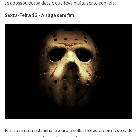
se apossou dessa data e que teve muita sorte com ela.
Sexta-Feira 13 - A saga sem fim.
Estar em uma estranha, escura e velha floresta com restos de