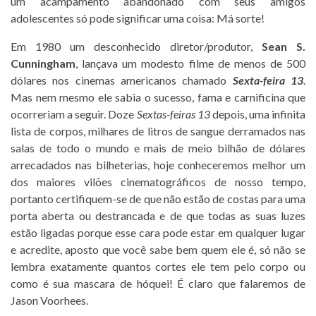
um acampamento abandonado com seus amigos
adolescentes só pode significar uma coisa: Má sorte!
Em 1980 um desconhecido diretor/produtor,
Sean S.
Cunningham
, lançava um modesto filme de menos de 500
dólares nos cinemas americanos chamado
Sexta-feira 13
.
Mas nem mesmo ele sabia o sucesso, fama e carnificina que
ocorreriam a seguir. Doze
Sextas-feiras 13
depois, uma infinita
lista de corpos, milhares de litros de sangue derramados nas
salas de todo o mundo e mais de meio bilhão de dólares
arrecadados nas bilheterias, hoje conheceremos melhor um
dos maiores vilões cinematográficos de nosso tempo,
portanto certifiquem-se de que não estão de costas para uma
porta aberta ou destrancada e de que todas as suas luzes
estão ligadas porque esse cara pode estar em qualquer lugar
e acredite, aposto que você sabe bem quem ele é, só não se
lembra exatamente quantos cortes ele tem pelo corpo ou
como é sua mascara de hóquei! É claro que falaremos de
Jason Voorhees.