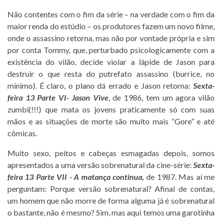
Não contentes com o fim da série – na verdade com o fim da
maior renda do estúdio – os produtores fazem um novo filme,
onde o assassino retorna, mas não por vontade própria e sim
por conta Tommy, que, perturbado psicologicamente com a
existência do vilão, decide violar a lápide de Jason para
destruir o que resta do putrefato assassino (burrice, no
mínimo). É claro, o plano dá errado e Jason retorna:
Sexta-
feira 13 Parte VI- Jason Vive
, de 1986, tem um agora vilão
zumbi(!!!) que mata os jovens praticamente só com suas
mãos e as situações de morte são muito mais “Gore” e até
cômicas.
Muito sexo, peitos e cabeças esmagadas depois, somos
apresentados a uma versão sobrenatural da cine-série:
Sexta-
feira 13 Parte VII - A matança continua,
de 1987. Mas aí me
perguntam: Porque versão sobrenatural? Afinal de contas,
um homem que não morre de forma alguma já é sobrenatural
o bastante, não é mesmo? Sim, mas aqui temos uma garotinha