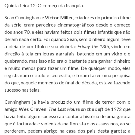
Quinta feira 12: O começo da franquia.
Sean Cunningham e
Victor Mille
r, criadores do primeiro filme
da série, eram parceiros cinematográficos desde o começo
dos anos 70, e eles haviam feitos dois filmes infantis que não
deram nada certo. Foi quando Sean, sem dinheiro algum, teve
a ideia de um título e sua vinheta:
Friday the 13th
, vindo em
direção à tela em letras garrafais, batendo em um vidro e o
quebrando, mas isso não era o bastante para ganhar dinheiro
e muito menos para fazer um filme. De qualquer modo, eles
registraram o título e seu estilo, e foram fazer uma pesquisa
do que, naquele momento de final de década, estava fazendo
sucesso nas telas.
Cunningham já havia produzido um filme de terror com o
amigo
Wes Craven
,
The Last House on the Left
de 1972 que
havia feito algum sucesso ao contar a história de uma garota
que é torturada e violentada na floresta e os assassinos, ao se
perderem, pedem abrigo na casa dos pais desta garota; a