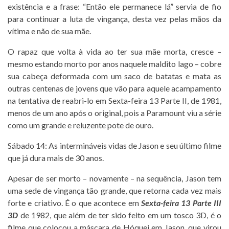
existência e a frase: “Então ele permanece lá” servia de fio
para continuar a luta de vingança, desta vez pelas mãos da
vítima e não de sua mãe.
O rapaz que volta à vida ao ter sua mãe morta, cresce –
mesmo estando morto por anos naquele maldito lago – cobre
sua cabeça deformada com um saco de batatas e mata as
outras centenas de jovens que vão para aquele acampamento
na tentativa de reabri-lo em Sexta-feira 13 Parte II, de 1981,
menos de um ano após o original, pois a Paramount viu a série
como um grande e reluzente pote de ouro.
Sábado 14: As intermináveis vidas de Jason e seu último filme
que já dura mais de 30 anos.
Apesar de ser morto – novamente – na sequência, Jason tem
uma sede de vingança tão grande, que retorna cada vez mais
forte e criativo. É o que acontece em
Sexta-feira 13 Parte III
3D
de 1982, que além de ter sido feito em um tosco 3D, é o
filme que colocou a máscara de Hóquei em Jason, que virou