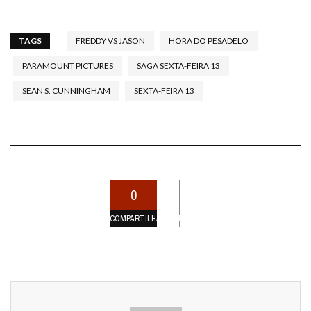
TAGS
FREDDY VS JASON
HORA DO PESADELO
PARAMOUNT PICTURES
SAGA SEXTA-FEIRA 13
SEAN S. CUNNINGHAM
SEXTA-FEIRA 13
0
COMPARTILHAMENTOS