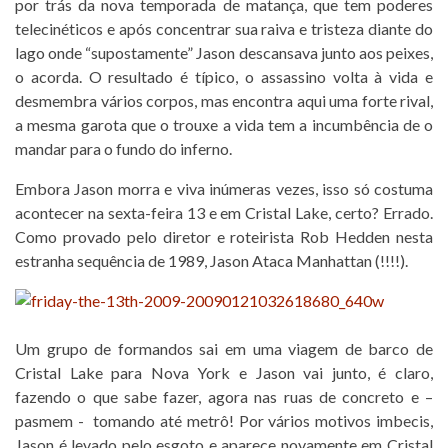
por trás da nova temporada de matança, que tem poderes
telecinéticos e após concentrar sua raiva e tristeza diante do
lago onde “supostamente” Jason descansava junto aos peixes,
o acorda. O resultado é típico, o assassino volta à vida e
desmembra vários corpos, mas encontra aqui uma forte rival,
a mesma garota que o trouxe a vida tem a incumbência de o
mandar para o fundo do inferno.
Embora Jason morra e viva inúmeras vezes, isso só costuma
acontecer na sexta-feira 13 e em Cristal Lake, certo? Errado.
Como provado pelo diretor e roteirista Rob Hedden nesta
estranha sequência de 1989, Jason Ataca Manhattan (!!!!).
Um grupo de formandos sai em uma viagem de barco de
Cristal Lake para Nova York e Jason vai junto, é claro,
fazendo o que sabe fazer, agora nas ruas de concreto e –
pasmem - tomando até metrô! Por vários motivos imbecis,
Jason é levado pelo esgoto e aparece novamente em Cristal