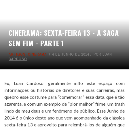
CINERAMA: SEXTA-FEIRA 13 - A SAGA
SEM FIM - PARTE 1
ARTIGOS
,
CINERAMA
4 DE JUNHO DE 2014
POR
LUAN
CARDOSO
Eu, Luan Cardoso, geralmente inflo este espaço com
informações ou histórias de diretores e suas carreiras, mas
quebro esse costume para “comemorar” essa data, que é tão
azarenta, e com um exemplo de “pior melhor” filme, um trash
lindo de meu deus e um fenômeno de público. Esse Junho de
2014 é o único deste ano que vem acompanhado da clássica
sexta-feira 13 e aproveito para relembrá-los de alguém que