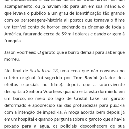
acampamento, ou já haviam ido para um em sua infância, o
que levava o público a um grau de identificação tão grande
com os personagens/história ali postos que tornava o filme
um terrível conto de horror, enchendo os cinemas de toda a
América, faturando cerca de 59 mil dólares e dando origem à
franquia.
Jason Voorhees: O garoto que é burro demais para saber que
morreu.
No final de
Sexta-feira 13
, uma cena que não constava no
roteiro original foi sugerida por
Tom Savini
(criador dos
efeitos especiais no filme): depois que a sobrevivente
decapita a Senhora Voorhees quando esta está dormindo em
um barco, no meio do lago de Cristal Lake, um garoto
deformado e apodrecido sai das profundezas para puxá-la
com a intenção de impedi-la. A moça acorda bem depois já
em um hospital e quando pergunta sobre o garoto que a havia
puxado para a água, os policiais desconhecem de sua