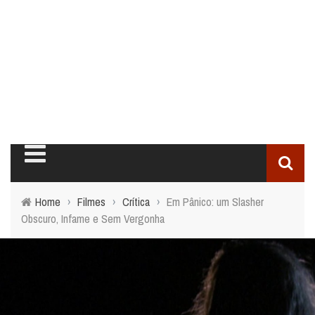
Home
›
Filmes
›
Crítica
›
Em Pânico: um Slasher
Obscuro, Infame e Sem Vergonha