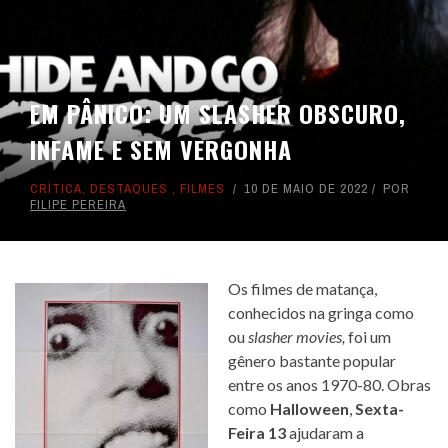
EM PÂNICO: UM SLASHER OBSCURO,
INFAME E SEM VERGONHA
CRÍTICA
,
DESTAQUES
,
FILMES
10 DE MAIO DE 2022
POR
FILIPE PEREIRA
Os filmes de matança,
conhecidos na gringa como
ou
slasher movies,
foi um
gênero bastante popular
entre os anos 1970-80. Obras
como
Halloween
,
Sexta-
Feira 13
ajudaram a