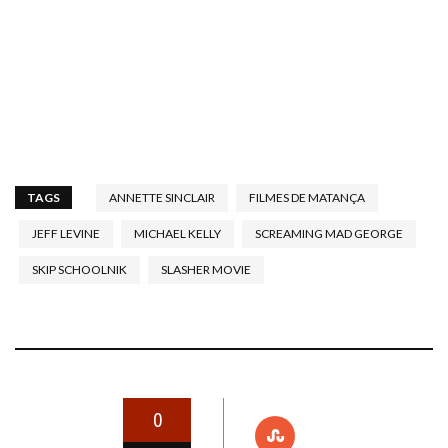
TAGS
ANNETTE SINCLAIR
FILMES DE MATANÇA
JEFF LEVINE
MICHAEL KELLY
SCREAMING MAD GEORGE
SKIP SCHOOLNIK
SLASHER MOVIE
0