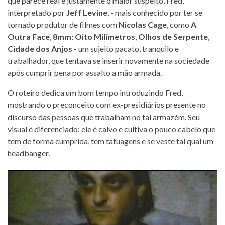
que parece real é justamente o maior suspeito, Fred,
interpretado por
Jeff Levine
, - mais conhecido por ter se
tornado produtor de filmes com
Nicolas Cage
, como
A
Outra Face
,
8mm: Oito Milímetros
,
Olhos de Serpente
,
Cidade dos Anjos -
um sujeito pacato, tranquilo e
trabalhador, que tentava se inserir novamente na sociedade
após cumprir pena por assalto a mão armada.
O roteiro dedica um bom tempo introduzindo Fred,
mostrando o preconceito com ex-presidiários presente no
discurso das pessoas que trabalham no tal armazém. Seu
visual é diferenciado: ele é calvo e cultiva o pouco cabelo que
tem de forma cumprida, tem tatuagens e se veste tal qual um
headbanger.