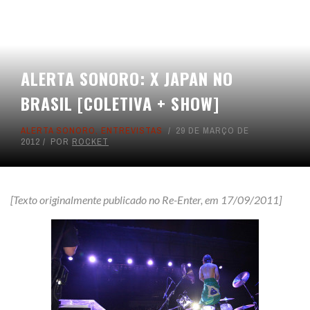
ALERTA SONORO: X JAPAN NO
BRASIL [COLETIVA + SHOW]
ALERTA SONORO
,
ENTREVISTAS
29 DE MARÇO DE
2012
POR
ROCKET
[Texto originalmente publicado no Re-Enter, em 17/09/2011]