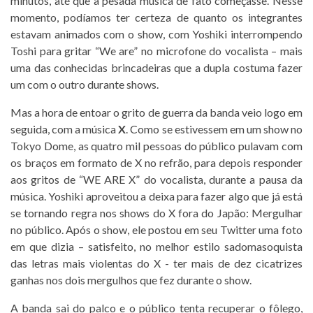
minutos, até que a pesada música de fato começasse. Nesse
momento, podíamos ter certeza de quanto os integrantes
estavam animados com o show, com Yoshiki interrompendo
Toshi para gritar “We are” no microfone do vocalista – mais
uma das conhecidas brincadeiras que a dupla costuma fazer
um com o outro durante shows.
Mas a hora de entoar o grito de guerra da banda veio logo em
seguida, com a música
X
. Como se estivessem em um show no
Tokyo Dome, as quatro mil pessoas do público pulavam com
os braços em formato de X no refrão, para depois responder
aos gritos de “WE ARE X” do vocalista, durante a pausa da
música. Yoshiki aproveitou a deixa para fazer algo que já está
se tornando regra nos shows do X fora do Japão: Mergulhar
no público. Após o show, ele postou em seu Twitter uma foto
em que dizia – satisfeito, no melhor estilo sadomasoquista
das letras mais violentas do X - ter mais de dez cicatrizes
ganhas nos dois mergulhos que fez durante o show.
A banda sai do palco e o público tenta recuperar o fôlego,