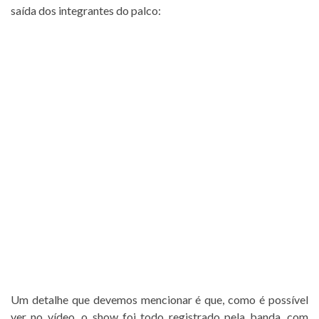
saída dos integrantes do palco:
Um detalhe que devemos mencionar é que, como é possível
ver no vídeo, o show foi todo registrado pela banda, com