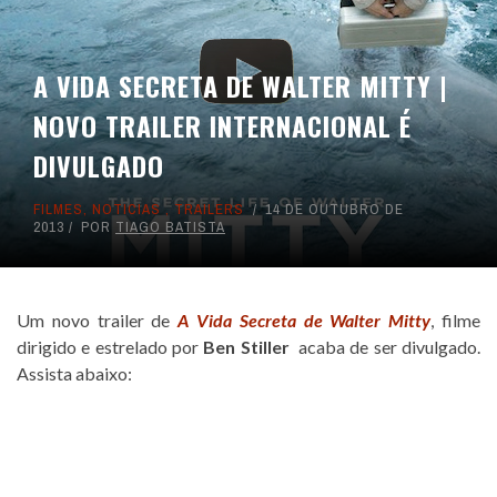
A VIDA SECRETA DE WALTER MITTY |
NOVO TRAILER INTERNACIONAL É
DIVULGADO
FILMES
,
NOTICIAS
,
TRAILERS
14 DE OUTUBRO DE
2013
POR
TIAGO BATISTA
Um novo trailer de
A Vida Secreta de Walter Mitty
, filme
dirigido e estrelado por
Ben Stiller
acaba de ser divulgado.
Assista abaixo: