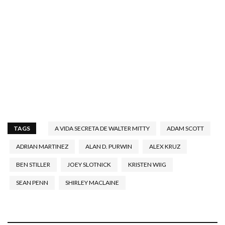
TAGS
A VIDA SECRETA DE WALTER MITTY
ADAM SCOTT
ADRIAN MARTINEZ
ALAN D. PURWIN
ALEX KRUZ
BEN STILLER
JOEY SLOTNICK
KRISTEN WIIG
SEAN PENN
SHIRLEY MACLAINE