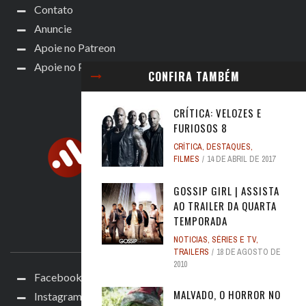
Contato
Anuncie
Apoie no Patreon
Apoie no Padrim!
CONFIRA TAMBÉM
CRÍTICA: VELOZES E
FURIOSOS 8
CRÍTICA
,
DESTAQUES
,
FILMES
14 DE ABRIL DE 2017
GOSSIP GIRL | ASSISTA
AO TRAILER DA QUARTA
TEMPORADA
ACOMPANHE
NOTICIAS
,
SÉRIES E TV
,
TRAILERS
18 DE AGOSTO DE
2010
Facebook
MALVADO, O HORROR NO
Instagram