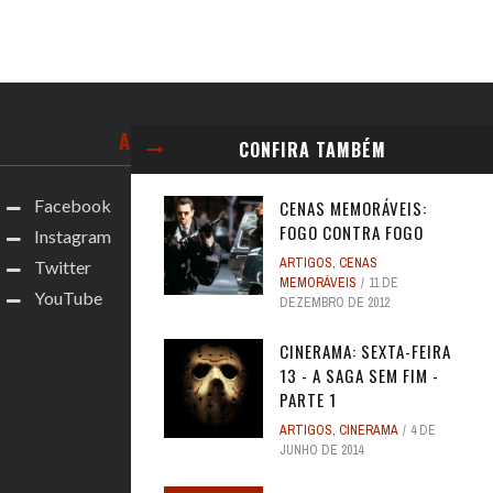
ACOMPANHE
CONFIRA TAMBÉM
Facebook
CENAS MEMORÁVEIS:
FOGO CONTRA FOGO
Instagram
ARTIGOS
,
CENAS
Twitter
MEMORÁVEIS
11 DE
YouTube
DEZEMBRO DE 2012
CINERAMA: SEXTA-FEIRA
13 - A SAGA SEM FIM -
PARTE 1
ARTIGOS
,
CINERAMA
4 DE
JUNHO DE 2014