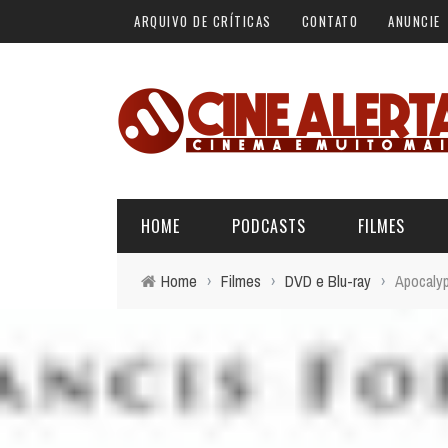
ARQUIVO DE CRÍTICAS
CONTATO
ANUNCIE
HOME
PODCASTS
FILMES
Home
›
Filmes
›
DVD e Blu-ray
›
Apocalyp
ALERTA VERMELHO
ÚLTIMAS REVIEWS
BÁSICO DO CINEMA
ALERTA DE SPOILER
CINERAMA
FORA DA CURVA