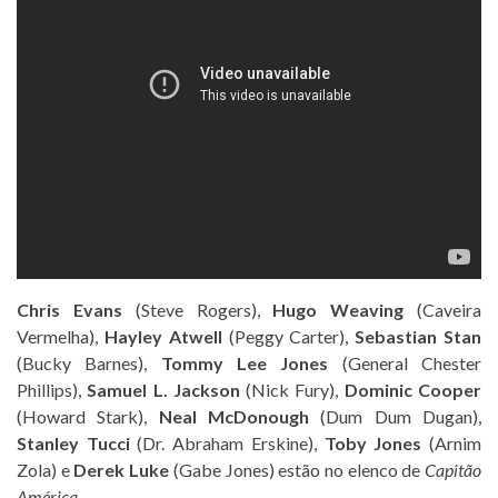
Chris Evans
(Steve Rogers),
Hugo Weaving
(Caveira
Vermelha),
Hayley Atwell
(Peggy Carter),
Sebastian Stan
(Bucky Barnes),
Tommy Lee Jones
(General Chester
Phillips),
Samuel L. Jackson
(Nick Fury),
Dominic Cooper
(Howard Stark),
Neal McDonough
(Dum Dum Dugan),
Stanley Tucci
(Dr. Abraham Erskine),
Toby Jones
(Arnim
Zola) e
Derek Luke
(Gabe Jones) estão no elenco de
Capitão
América
.