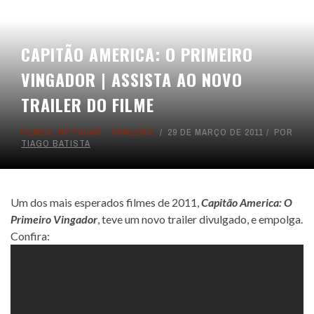
CAPITÃO AMERICA: O PRIMEIRO
VINGADOR | ASSISTA AO NOVO
TRAILER DO FILME
FILMES
,
NOTICIAS
,
TRAILERS
29 DE MARÇO DE 2011
POR
TIAGO BATISTA
Um dos mais esperados filmes de 2011,
Capitão America: O
Primeiro Vingador
, teve um novo trailer divulgado, e empolga.
Confira: