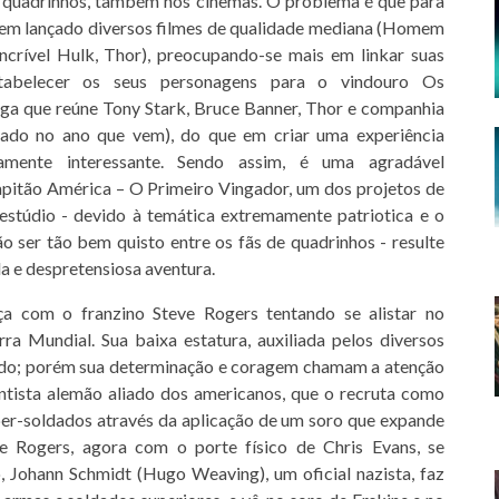
 quadrinhos, também nos cinemas. O problema é que para
 tem lançado diversos filmes de qualidade mediana (Homem
ncrível Hulk, Thor), preocupando-se mais em linkar suas
stabelecer os seus personagens para o vindouro Os
ga que reúne Tony Stark, Bruce Banner, Thor e companhia
çado no ano que vem), do que em criar uma experiência
camente interessante. Sendo assim, é uma agradável
pitão América – O Primeiro Vingador, um dos projetos de
estúdio - devido à temática extremamente patriotica e o
ão ser tão bem quisto entre os fãs de quadrinhos - resulte
a e despretensiosa aventura.
a com o franzino Steve Rogers tentando se alistar no
ra Mundial. Sua baixa estatura, auxiliada pelos diversos
ado; porém sua determinação e coragem chamam a atenção
entista alemão aliado dos americanos, que o recruta como
per-soldados através da aplicação de um soro que expande
ue Rogers, agora com o porte físico de Chris Evans, se
, Johann Schmidt (Hugo Weaving), um oficial nazista, faz