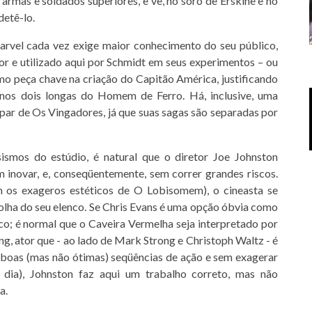
 armas e soldados superiores, e vê, no soro de Erskine e no
detê-lo.
Marvel cada vez exige maior conhecimento do seu público,
or e utilizado aqui por Schmidt em seus experimentos – ou
mo peça chave na criação do Capitão América, justificando
nos dois longas do Homem de Ferro. Há, inclusive, uma
par de Os Vingadores, já que suas sagas são separadas por
ismos do estúdio, é natural que o diretor Joe Johnston
m inovar, e, conseqüentemente, sem correr grandes riscos.
m os exageros estéticos de O Lobisomem), o cineasta se
lha do seu elenco. Se Chris Evans é uma opção óbvia como
ico; é normal que o Caveira Vermelha seja interpretado por
 ator que - ao lado de Mark Strong e Christoph Waltz - é
o boas (mas não ótimas) seqüências de ação e sem exagerar
ia), Johnston faz aqui um trabalho correto, mas não
a.