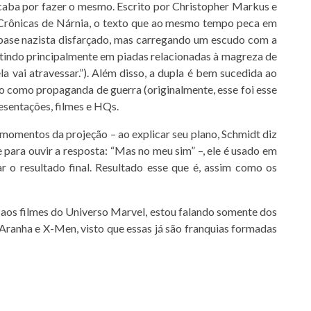
 acaba por fazer o mesmo. Escrito por Christopher Markus e
s Crônicas de Nárnia, o texto que ao mesmo tempo peca em
base nazista disfarçado, mas carregando um escudo com a
tindo principalmente em piadas relacionadas à magreza de
a vai atravessar.”). Além disso, a dupla é bem sucedida ao
o como propaganda de guerra (originalmente, esse foi esse
resentações, filmes e HQs.
 momentos da projeção – ao explicar seu plano, Schmidt diz
 para ouvir a resposta: “Mas no meu sim” –, ele é usado em
r o resultado final. Resultado esse que é, assim como os
 aos filmes do Universo Marvel, estou falando somente dos
ranha e X-Men, visto que essas já são franquias formadas