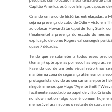
pesquisas com o oculto na sua tentativa de criar
Capitão América, os únicos inimigos capazes de 
Criando um arco de histórias entrelaçadas, a 
seja na presença do cubo de Odin – visto em Th
ao colocar Howard Stark, pai de Tony Stark, co
(finalmente) a presença do escudo do mesmo 
explicação de como Rogers vai conseguir partici
quase 7 décadas.
Tendo que se submeter a todos esses precios
(Jumanji) opte apenas por escolhas seguras, se
Fazendo uso de um belo visual retro (mas se
mantém na zona de segurança até mesmo na esco
protagonista, devido ao seu carisma e porte fís
ninguém menos que Hugo “Agente Smith” Weaving,
facilmente associado ao papel de vilão. Criand
no slow motion (algo que é comum hoje em d
memorável, assim como o restante de sua carreir