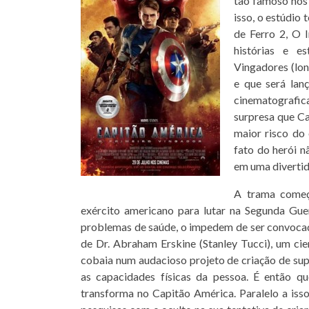
tão famoso nos
isso, o estúdio
de Ferro 2, O I
histórias e e
Vingadores (lon
e que será lan
cinematografi
surpresa que Ca
maior risco do 
fato do herói n
em uma divertid
A trama começ
exército americano para lutar na Segunda Guer
problemas de saúde, o impedem de ser convoc
de Dr. Abraham Erskine (Stanley Tucci), um ci
cobaia num audacioso projeto de criação de su
as capacidades físicas da pessoa. É então q
transforma no Capitão América. Paralelo a isso