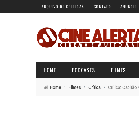
ARQUIVO DE CRÍTICAS
CONTATO
ANUNCIE
HOME
PODCASTS
FILMES
Home
›
Filmes
›
Crítica
›
Crítica: Capitão
ALERTA VERMELHO
ÚLTIMAS REVIEWS
BÁSICO DO CINEMA
ALERTA DE SPOILER
CINERAMA
FORA DA CURVA