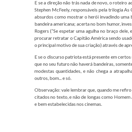
E se a direção não trás nada de novo, o roteiro
Stephen McFeely, responsáveis pela trilogia A
absurdos como mostrar o herói invadindo uma 
bandeira americana; acerta no bom humor, inves
Rogers (“Se espetar uma agulha no braço dele, el
procurar retratar o Capitão América sendo usad
o principal motivo de sua criação) através de ap
E se o discurso patriota está presente em certos
que no seu futuro não haverá bandeiras, somente
modestas quantidades, e não chega a atrapalha
outros, bom... e só.
Observação: vale lembrar que, quando me refiro
citados no texto, e não de longas como Homem A
e bem estabelecidas nos cinemas.