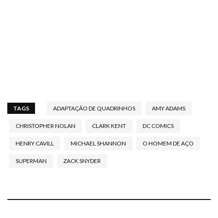
TAGS
ADAPTAÇÃO DE QUADRINHOS
AMY ADAMS
CHRISTOPHER NOLAN
CLARK KENT
DC COMICS
HENRY CAVILL
MICHAEL SHANNON
O HOMEM DE AÇO
SUPERMAN
ZACK SNYDER