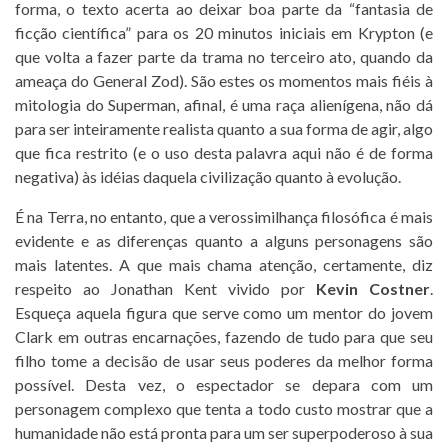
forma, o texto acerta ao deixar boa parte da “fantasia de
ficção científica” para os 20 minutos iniciais em Krypton (e
que volta a fazer parte da trama no terceiro ato, quando da
ameaça do General Zod). São estes os momentos mais fiéis à
mitologia do Superman, afinal, é uma raça alienígena, não dá
para ser inteiramente realista quanto a sua forma de agir, algo
que fica restrito (e o uso desta palavra aqui não é de forma
negativa) às idéias daquela civilização quanto à evolução.
É na Terra, no entanto, que a verossimilhança filosófica é mais
evidente e as diferenças quanto a alguns personagens são
mais latentes. A que mais chama atenção, certamente, diz
respeito ao Jonathan Kent vivido por
Kevin Costner
.
Esqueça aquela figura que serve como um mentor do jovem
Clark em outras encarnações, fazendo de tudo para que seu
filho tome a decisão de usar seus poderes da melhor forma
possível. Desta vez, o espectador se depara com um
personagem complexo que tenta a todo custo mostrar que a
humanidade não está pronta para um ser superpoderoso à sua