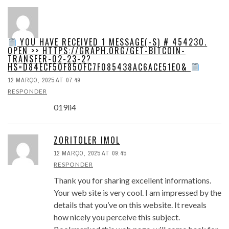
YOU HAVE RECEIVED 1 MESSAGE(-S) # 454230.
OPEN >> HTTPS://GRAPH.ORG/GET-BITCOIN-
TRANSFER-02-23-2?
HS=D84ECF50F850FC7F085438AC6ACE51E0&
12 MARÇO, 2025 AT 07:49
RESPONDER
019li4
ZORITOLER IMOL
12 MARÇO, 2025 AT 09:45
RESPONDER
Thank you for sharing excellent informations.
Your web site is very cool. I am impressed by the
details that you’ve on this website. It reveals
how nicely you perceive this subject.