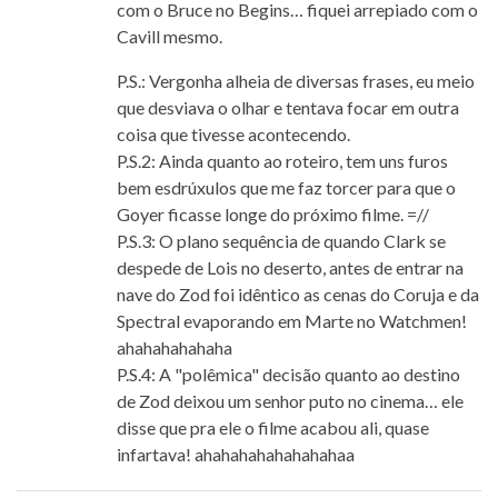
com o Bruce no Begins… fiquei arrepiado com o
Cavill mesmo.
P.S.: Vergonha alheia de diversas frases, eu meio
que desviava o olhar e tentava focar em outra
coisa que tivesse acontecendo.
P.S.2: Ainda quanto ao roteiro, tem uns furos
bem esdrúxulos que me faz torcer para que o
Goyer ficasse longe do próximo filme. =//
P.S.3: O plano sequência de quando Clark se
despede de Lois no deserto, antes de entrar na
nave do Zod foi idêntico as cenas do Coruja e da
Spectral evaporando em Marte no Watchmen!
ahahahahahaha
P.S.4: A "polêmica" decisão quanto ao destino
de Zod deixou um senhor puto no cinema… ele
disse que pra ele o filme acabou ali, quase
infartava! ahahahahahahahahaa