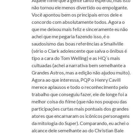
Aquele filme que a gente tanto esperou, mas isto
não tornou ele menos divertido ou empolgante.
Você apontou bem os principais erros dele e
concordo com absolutamente todos. Agora o
que me deixou mais feliz e sinceramente eu não
achei que me pegaria fazendo isso, é o
saudosismo das boas referências a Smallville
(sério o Clark adolescente que salva o ônibus é
tipo a cara do Tom Welling) e as HQ´s mais
cultuadas (achei a narrativa bem semelhante a
Grandes Astros, mas a edição não ajudou muito).
Agora ao que interessa, PQP o Henry Cavill
merece aplausos e todo o reconhecimento pelo
trabalho que conseguiu fazer, ele de longe foi a
melhor coisa do filme (que não nos poupou das
participações curtas mais pontuais dos grandes
atores que encarnaram os icônicos personagens
da mitologia do Super). Comparando, eu achei o
alcance dele semelhante ao do Christian Bale