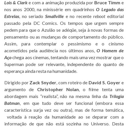
Lois & Clark
e com a animação produzida por
Bruce Timm
e
nos anos 2000, na minissérie em quadrinhos
O Legado das
Estrelas
, no seriado
Smallville
e no recente
reboot
editorial
passado pela DC Comics. Os tempos que urgem sempre
pedem para que o Azulão se adéqüe, seja à novas formas de
pensamento ou as mudanças de comportamento do público.
Assim, para contemplar o pessimismo e o cinismo
acometidos pela audiência nos últimos anos,
O Homem de
Aço
chega aos cinemas, tentando mais uma vez mostrar que o
Superman pode ser relevante, independente do quanto de
esperança ainda resta na humanidade.
Dirigido por
Zack Snyder
, com roteiro de
David S. Goyer
e
argumento de
Christopher Nolan
, o filme tenta uma
abordagem mais “realista”, não na mesma linha da
Trilogia
Batman
, em que tudo deve ser funcional (embora essa
característica surja vez ou outra), mas de forma temática,
voltada à reação da humanidade ao se deparar com a
informação de que não está sozinha no Universo. Desta