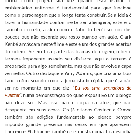
forma como projeta sua voz quando está usando o
emblemático uniforme é fundamental para que funcione
como o personagem que o longa tenta construir. Se a ideia é
fazer a humanidade confiar neste ser alienígena, este é o
caminho correto, assim como o fato do herói ser um dos
poucos que não esconde seu rosto quando em ação. Clark
Kent é a máscara neste filme e este é um dos grandes acertos
do roteiro. Se em boa parte das tramas de origem, o herói
termina imponente usando seu disfarce, aqui o terreno é
preparado para algo semelhante, mas que não envolve a capa
vermelha. Outro destaque é
Amy Adams
, que cria uma Lois
Lane, enfim, soando como a jornalista intrépida que é, a não
ser no momento em que diz: “
Eu sou uma ganhadora do
Pulitzer
”, numa demonstração do quão expositivo um diálogo
não deve ser. Mas isso não é culpa da atriz, que não
desaponta em suas cenas. Os já citados Costner e Crowe
também são adições fundamentais ao elenco, sempre
impondo grande presença nas cenas em que aparecem.
Laurence Fishburne
também se mostra uma boa escolha