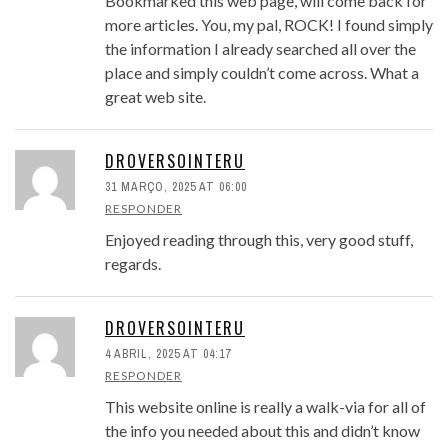
Bookmarked this web page, will come back for
more articles. You, my pal, ROCK! I found simply
the information I already searched all over the
place and simply couldn’t come across. What a
great web site.
DROVERSOINTERU
31 MARÇO, 2025 AT 06:00
RESPONDER
Enjoyed reading through this, very good stuff,
regards.
DROVERSOINTERU
4 ABRIL, 2025 AT 04:17
RESPONDER
This website online is really a walk-via for all of
the info you needed about this and didn’t know