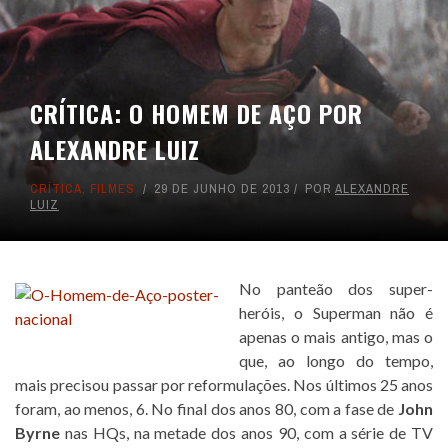
CRÍTICA: O HOMEM DE AÇO POR
ALEXANDRE LUIZ
CRÍTICA
,
FILMES
29 DE JUNHO DE 2013
POR
ALEXANDRE
LUIZ
No panteão dos super-
heróis, o Superman não é
apenas o mais antigo, mas o
que, ao longo do tempo,
mais precisou passar por reformulações. Nos últimos 25 anos
foram, ao menos, 6. No final dos anos 80, com a fase de
John
Byrne
nas HQs, na metade dos anos 90, com a série de TV