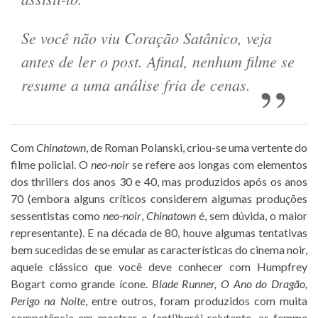
Se você não viu Coração Satânico, veja
antes de ler o post. Afinal, nenhum filme se
resume a uma análise fria de cenas.
Com
Chinatown
, de Roman Polanski, criou-se uma vertente do
filme policial. O
neo-noir
se refere aos longas com elementos
dos thrillers dos anos 30 e 40, mas produzidos após os anos
70 (embora alguns críticos considerem algumas produções
sessentistas como
neo-noir
,
Chinatown
é, sem dúvida, o maior
representante). E na década de 80, houve algumas tentativas
bem sucedidas de se emular as características do cinema noir,
aquele clássico que você deve conhecer com Humpfrey
Bogart como grande ícone.
Blade Runner, O Ano do Dragão,
Perigo na Noite
, entre outros, foram produzidos com muita
competência em mostrar o (anti)herói relutante, as femme