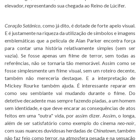
elevador, representando sua chegada ao Reino de Lúcifer.
Coração Satânico
, como já dito, é dotade de forte apelo visual.
E é justamente na riqueza da utilização de símbolos e imagens
emblemáticas que a película de Alan Parker encontra força
para contar uma história relativamente simples (sem ser
vazia). Se fosse apenas um filme de terror, sem todas as
referências, não se tornaria tão memorável. Assim como se
fosse simplesmente um filme visual, sem um roteiro decente,
também não mereceria destaque. E a interpretação de
Mickey Rourke também ajuda. É interessante reparar em
como seu semblante vai mudando durante o filme. Do
detetive decadente mas sempre fazendo piadas, a um homem
sem identidade, e que deve encarar as consequências de atos
feitos em uma "outra" vida, por assim dizer. Assim, o longa,
além de ser satisfatório como exemplo do cinema
neo-noir
,
com suas nuances duvidosas herdadas de
Chinatown
, também
não faz feio como terror, na atmosfera pesada e na sensação