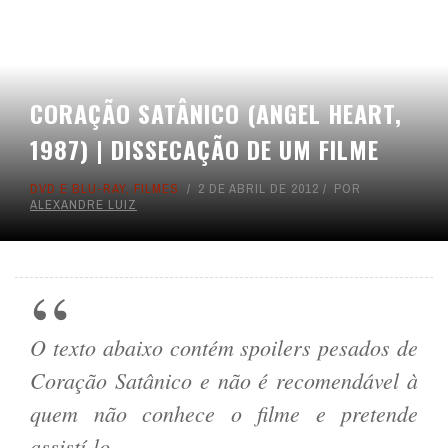
CORAÇÃO SATÂNICO (ANGEL HEART,
1987) | DISSECAÇÃO DE UM FILME
DVD E BLU-RAY
,
FILMES
2 DE ABRIL DE 2012
POR
ALEXANDRE LUIZ
O texto abaixo contém spoilers pesados de
Coração Satânico e
não é recomendável à
quem não conhece o filme e pretende
assistí-lo.