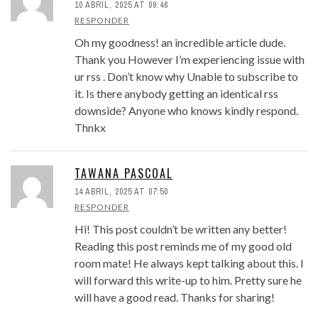
10 ABRIL, 2025 AT 09:46
RESPONDER
Oh my goodness! an incredible article dude.
Thank you However I’m experiencing issue with
ur rss . Don’t know why Unable to subscribe to
it. Is there anybody getting an identical rss
downside? Anyone who knows kindly respond.
Thnkx
TAWANA PASCOAL
14 ABRIL, 2025 AT 07:50
RESPONDER
Hi! This post couldn’t be written any better!
Reading this post reminds me of my good old
room mate! He always kept talking about this. I
will forward this write-up to him. Pretty sure he
will have a good read. Thanks for sharing!