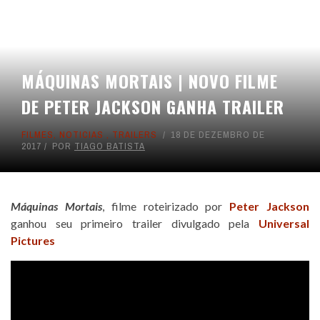
MÁQUINAS MORTAIS | NOVO FILME
DE PETER JACKSON GANHA TRAILER
FILMES
,
NOTICIAS
,
TRAILERS
18 DE DEZEMBRO DE
2017
POR
TIAGO BATISTA
Máquinas Mortais
, filme roteirizado por
Peter Jackson
ganhou seu primeiro trailer divulgado pela
Universal
Pictures