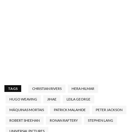
TAGS
CHRISTIAN RIVERS
HERA HILMAR
HUGO WEAVING
JIHAE
LEILA GEORGE
MÁQUINAS MORTAIS
PATRICK MALAHIDE
PETER JACKSON
ROBERT SHEEHAN
RONAN RAFTERY
STEPHEN LANG
UNIVERSAL PICTURES