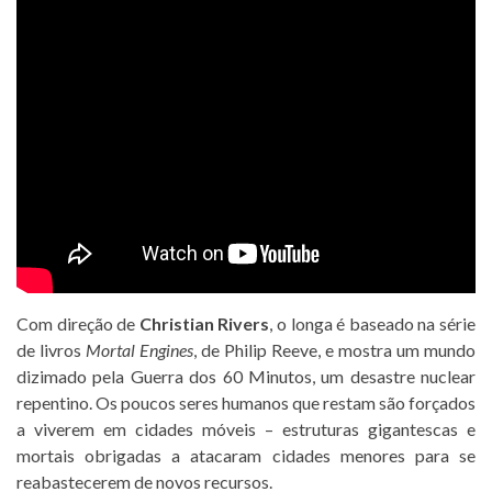
Com direção de
Christian Rivers
, o longa é baseado na série
de livros
Mortal Engines
, de Philip Reeve, e mostra um mundo
dizimado pela Guerra dos 60 Minutos, um desastre nuclear
repentino. Os poucos seres humanos que restam são forçados
a viverem em cidades móveis – estruturas gigantescas e
mortais obrigadas a atacaram cidades menores para se
reabastecerem de novos recursos.