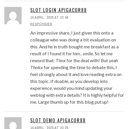
SLOT LOGIN APIGACOR88
14 ABRIL, 2025 AT 22:48
RESPONDER
An impressive share, I just given this onto a
colleague who was doing a bit evaluation on
this. And he in truth bought me breakfast as a
result of I found it for him.. smile. So let me
reword that: Thnx for the deal with! But yeah
Thnkx for spending the time to debate this, I
feel strongly about it and love reading extra on
this topic. If doable, as you develop into
experience, would you mind updating your
weblog with extra details? It is highly helpful for
me. Large thumb up for this blog put up!
SLOT DEMO APIGACOR88
14 ABRIL, 2025 AT 23:25