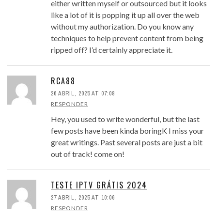
either written myself or outsourced but it looks
like a lot of it is popping it up all over the web
without my authorization. Do you know any
techniques to help prevent content from being
ripped off? I’d certainly appreciate it.
RCA88
26 ABRIL, 2025 AT 07:08
RESPONDER
Hey, you used to write wonderful, but the last
few posts have been kinda boringK I miss your
great writings. Past several posts are just a bit
out of track! come on!
TESTE IPTV GRÁTIS 2024
27 ABRIL, 2025 AT 10:06
RESPONDER