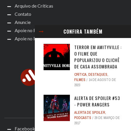
Arquivo de Críticas
Contato
Anuncie
Apoie no Patreon
CONFIRA TAMBÉM
Apoie no Padrim!
TERROR EM AMITYVILLE :
O FILME QUE
POPULARIZOU O CLICHÊ
DE CASA ASSOMBRADA
CRÍTICA
,
DESTAQUES
,
FILMES
14 DE AGOSTO DE
2023
ALERTA DE SPOILER #53
- POWER RANGERS
ACOMPANHE
ALERTA DE SPOILER
,
PODCASTS
29 DE MARÇO DE
2017
Facebook