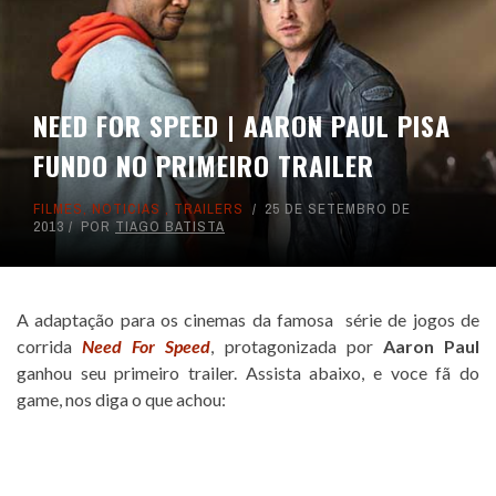
NEED FOR SPEED | AARON PAUL PISA
FUNDO NO PRIMEIRO TRAILER
FILMES
,
NOTICIAS
,
TRAILERS
25 DE SETEMBRO DE
2013
POR
TIAGO BATISTA
A adaptação para os cinemas da famosa série de jogos de
corrida
Need For Speed
, protagonizada por
Aaron Paul
ganhou seu primeiro trailer. Assista abaixo, e voce fã do
game, nos diga o que achou: